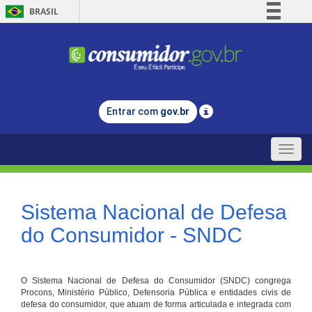
BRASIL
Simplifique!
Comunica BR
Participe
Acesso à informação
Entrar com
gov.br
Legislação
Canais
Toggle
naviga
Sistema Nacional de Defesa
do Consumidor - SNDC
O Sistema Nacional de Defesa do Consumidor (SNDC) congrega
Procons, Ministério Público, Defensoria Pública e entidades civis de
defesa do consumidor, que atuam de forma articulada e integrada com