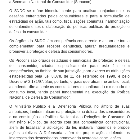
a Secretaria Nacional do Consumidor (Senacon).
O SNDC se reúne trimestralmente para analisar conjuntamente os
desafios enfrentados pelos consumidores e para a formulação de
estratégias de ação, tais como, fiscalizações conjuntas, harmonização
de entendimentos e elaboração de políticas públicas de proteção e
defesa do consumidor.
Os órgãos do SNDC têm competência concorrente e atuam de forma
complementar para receber denúncias, apurar irregularidades e
promover a proteção e defesa dos consumidores.
Os Procons são órgãos estaduais e municipais de proteção e defesa
do consumidor, criados especificamente para este fim, com
competências, no âmbito de sua jurisdição, para exercer as atribuições
estabelecidas pela Lei 8.078, de 11 de setembro de 1990, e pelo
Decreto nº 2.181/97. São, portanto, órgãos que atuam no âmbito local,
atendendo diretamente os consumidores e monitorando o mercado de
consumo local, tendo papel fundamental na execução da Política
Nacional de Defesa do Consumidor.
O Ministério Público e a Defensoria Pública, no âmbito de suas
atribuições, também atuam na proteção e na defesa dos consumidores
e na construção da Política Nacional das Relações de Consumo. O
Ministério Público, de acordo com sua competência constitucional,
além de fiscalizar a aplicação da lei, instaura inquéritos e propõe
ações coletivas. A Defensoria, além de propor ações, defende os
interesses dos desassistidos, promovendo acordos e conciliações.