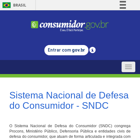
BRASIL
Simplifique!
Comunica BR
Participe
Acesso à informação
Entrar com
gov.br
Legislação
Canais
Toggle
naviga
Sistema Nacional de Defesa
do Consumidor - SNDC
O Sistema Nacional de Defesa do Consumidor (SNDC) congrega
Procons, Ministério Público, Defensoria Pública e entidades civis de
defesa do consumidor, que atuam de forma articulada e integrada com