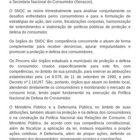
a Secretaria Nacional do Consumidor (Senacon).
O SNDC se reúne trimestralmente para analisar conjuntamente os
desafios enfrentados pelos consumidores e para a formulação de
estratégias de ação, tais como, fiscalizações conjuntas, harmonização
de entendimentos e elaboração de políticas públicas de proteção e
defesa do consumidor.
Os órgãos do SNDC têm competência concorrente e atuam de forma
complementar para receber denúncias, apurar irregularidades e
promover a proteção e defesa dos consumidores.
Os Procons são órgãos estaduais e municipais de proteção e defesa
do consumidor, criados especificamente para este fim, com
competências, no âmbito de sua jurisdição, para exercer as atribuições
estabelecidas pela Lei 8.078, de 11 de setembro de 1990, e pelo
Decreto nº 2.181/97. São, portanto, órgãos que atuam no âmbito local,
atendendo diretamente os consumidores e monitorando o mercado de
consumo local, tendo papel fundamental na execução da Política
Nacional de Defesa do Consumidor.
O Ministério Público e a Defensoria Pública, no âmbito de suas
atribuições, também atuam na proteção e na defesa dos consumidores
e na construção da Política Nacional das Relações de Consumo. O
Ministério Público, de acordo com sua competência constitucional,
além de fiscalizar a aplicação da lei, instaura inquéritos e propõe
ações coletivas. A Defensoria, além de propor ações, defende os
interesses dos desassistidos, promovendo acordos e conciliações.