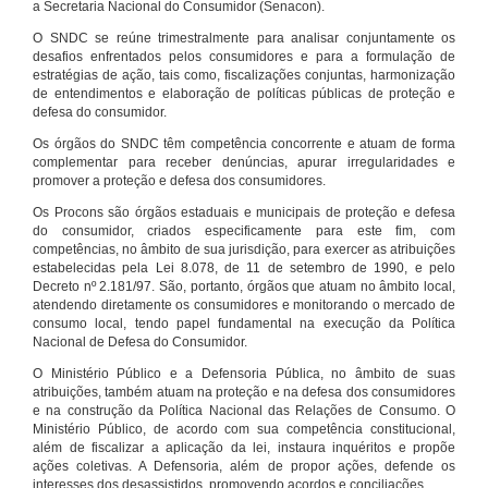
a Secretaria Nacional do Consumidor (Senacon).
O SNDC se reúne trimestralmente para analisar conjuntamente os
desafios enfrentados pelos consumidores e para a formulação de
estratégias de ação, tais como, fiscalizações conjuntas, harmonização
de entendimentos e elaboração de políticas públicas de proteção e
defesa do consumidor.
Os órgãos do SNDC têm competência concorrente e atuam de forma
complementar para receber denúncias, apurar irregularidades e
promover a proteção e defesa dos consumidores.
Os Procons são órgãos estaduais e municipais de proteção e defesa
do consumidor, criados especificamente para este fim, com
competências, no âmbito de sua jurisdição, para exercer as atribuições
estabelecidas pela Lei 8.078, de 11 de setembro de 1990, e pelo
Decreto nº 2.181/97. São, portanto, órgãos que atuam no âmbito local,
atendendo diretamente os consumidores e monitorando o mercado de
consumo local, tendo papel fundamental na execução da Política
Nacional de Defesa do Consumidor.
O Ministério Público e a Defensoria Pública, no âmbito de suas
atribuições, também atuam na proteção e na defesa dos consumidores
e na construção da Política Nacional das Relações de Consumo. O
Ministério Público, de acordo com sua competência constitucional,
além de fiscalizar a aplicação da lei, instaura inquéritos e propõe
ações coletivas. A Defensoria, além de propor ações, defende os
interesses dos desassistidos, promovendo acordos e conciliações.