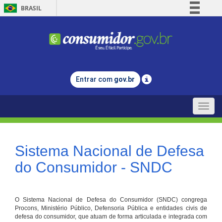
BRASIL
Simplifique!
Comunica BR
Participe
Acesso à informação
Entrar com
gov.br
Legislação
Canais
Toggle
naviga
Sistema Nacional de Defesa
do Consumidor - SNDC
O Sistema Nacional de Defesa do Consumidor (SNDC) congrega
Procons, Ministério Público, Defensoria Pública e entidades civis de
defesa do consumidor, que atuam de forma articulada e integrada com