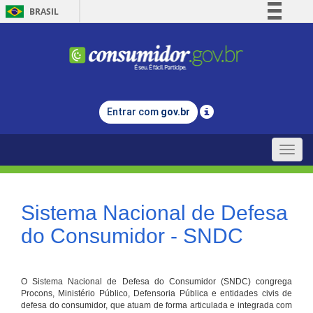
BRASIL
Simplifique!
Comunica BR
Participe
Acesso à informação
Entrar com
gov.br
Legislação
Canais
Toggle
naviga
Sistema Nacional de Defesa
do Consumidor - SNDC
O Sistema Nacional de Defesa do Consumidor (SNDC) congrega
Procons, Ministério Público, Defensoria Pública e entidades civis de
defesa do consumidor, que atuam de forma articulada e integrada com