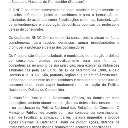
a Secretaria Nacional do Consumidor (Senacon).
O SNDC se reúne trimestralmente para analisar conjuntamente os
desafios enfrentados pelos consumidores e para a formulação de
estratégias de ação, tais como, fiscalizações conjuntas, harmonização
de entendimentos e elaboração de políticas públicas de proteção e
defesa do consumidor.
Os órgãos do SNDC têm competência concorrente e atuam de forma
complementar para receber denúncias, apurar irregularidades e
promover a proteção e defesa dos consumidores.
Os Procons são órgãos estaduais e municipais de proteção e defesa
do consumidor, criados especificamente para este fim, com
competências, no âmbito de sua jurisdição, para exercer as atribuições
estabelecidas pela Lei 8.078, de 11 de setembro de 1990, e pelo
Decreto nº 2.181/97. São, portanto, órgãos que atuam no âmbito local,
atendendo diretamente os consumidores e monitorando o mercado de
consumo local, tendo papel fundamental na execução da Política
Nacional de Defesa do Consumidor.
O Ministério Público e a Defensoria Pública, no âmbito de suas
atribuições, também atuam na proteção e na defesa dos consumidores
e na construção da Política Nacional das Relações de Consumo. O
Ministério Público, de acordo com sua competência constitucional,
além de fiscalizar a aplicação da lei, instaura inquéritos e propõe
ações coletivas. A Defensoria, além de propor ações, defende os
interesses dos desassistidos, promovendo acordos e conciliações.