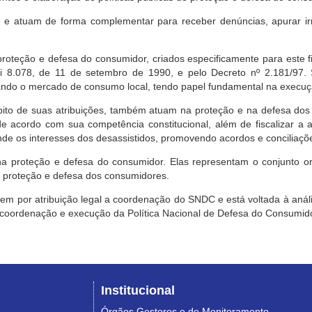
e atuam de forma complementar para receber denúncias, apurar irr
roteção e defesa do consumidor, criados especificamente para este f
ei 8.078, de 11 de setembro de 1990, e pelo Decreto nº 2.181/97.
ndo o mercado de consumo local, tendo papel fundamental na execuçã
mbito de suas atribuições, também atuam na proteção e na defesa dos
 acordo com sua competência constitucional, além de fiscalizar a ap
ende os interesses dos desassistidos, promovendo acordos e conciliaçõ
na proteção e defesa do consumidor. Elas representam o conjunto o
e proteção e defesa dos consumidores.
 tem por atribuição legal a coordenação do SNDC e está voltada à aná
, coordenação e execução da Política Nacional de Defesa do Consumido
Institucional
Órgãos Gestores e de Monitoramento