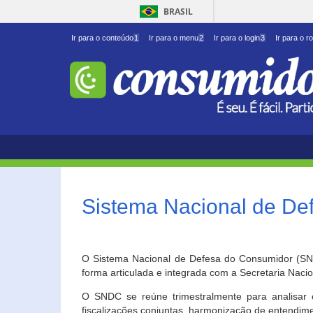
BRASIL
Ir para o conteúdo
1
Ir para o menu
2
Ir para o login
3
Ir para o r
Sistema Nacional de D
O Sistema Nacional de Defesa do Consumidor (SNDC
forma articulada e integrada com a Secretaria Nac
O SNDC se reúne trimestralmente para analisar 
fiscalizações conjuntas, harmonização de entendime