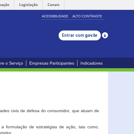
mação
Legislação
Canais
ACESSIBILIDADE
ALTO CONTRASTE
Entrar com
gov.br
re o Serviço
Empresas Participantes
Indicadores
dades civis de defesa do consumidor, que atuam de
a formulação de estratégias de ação, tais como,
umidor.