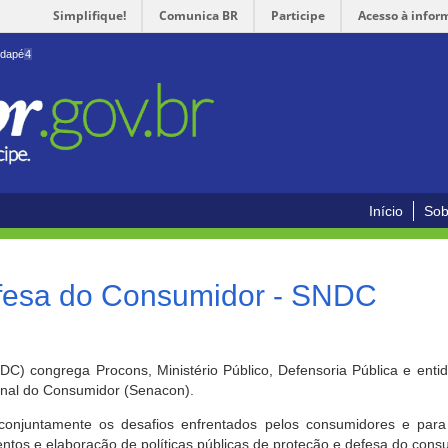
Simplifique!
Comunica BR
Participe
Acesso à infor
odapé
4
Início
Sob
efesa do Consumidor - SNDC
) congrega Procons, Ministério Público, Defensoria Pública e enti
ional do Consumidor (Senacon).
conjuntamente os desafios enfrentados pelos consumidores e para 
ntos e elaboração de políticas públicas de proteção e defesa do cons