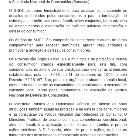
a Secretaria Nacional do Consumidor (Senacon).
O SNDC se reúne trimestralmente para analisar conjuntamente os
desafios enfrentados pelos consumidores e para a formulação de
estratégias de ação, tais como, fiscalizações conjuntas, harmonização
de entendimentos e elaboração de políticas públicas de proteção e
defesa do consumidor.
Os órgãos do SNDC têm competência concorrente e atuam de forma
complementar para receber denúncias, apurar irregularidades e
promover a proteção e defesa dos consumidores.
Os Procons são órgãos estaduais e municipais de proteção e defesa
do consumidor, criados especificamente para este fim, com
competências, no âmbito de sua jurisdição, para exercer as atribuições
estabelecidas pela Lei 8.078, de 11 de setembro de 1990, e pelo
Decreto nº 2.181/97. São, portanto, órgãos que atuam no âmbito local,
atendendo diretamente os consumidores e monitorando o mercado de
consumo local, tendo papel fundamental na execução da Política
Nacional de Defesa do Consumidor.
O Ministério Público e a Defensoria Pública, no âmbito de suas
atribuições, também atuam na proteção e na defesa dos consumidores
e na construção da Política Nacional das Relações de Consumo. O
Ministério Público, de acordo com sua competência constitucional,
além de fiscalizar a aplicação da lei, instaura inquéritos e propõe
ações coletivas. A Defensoria, além de propor ações, defende os
interesses dos desassistidos, promovendo acordos e conciliações.