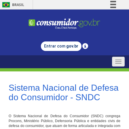
BRASIL
Simplifique!
Comunica BR
Participe
Acesso à informação
Entrar com
gov.br
Legislação
Canais
Toggle
naviga
Sistema Nacional de Defesa
do Consumidor - SNDC
O Sistema Nacional de Defesa do Consumidor (SNDC) congrega
Procons, Ministério Público, Defensoria Pública e entidades civis de
defesa do consumidor, que atuam de forma articulada e integrada com