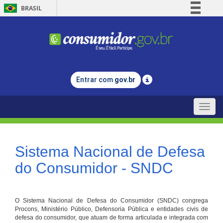
BRASIL
Simplifique!
Comunica BR
Participe
Acesso à informação
Entrar com
gov.br
Legislação
Canais
Toggle
naviga
Sistema Nacional de Defesa
do Consumidor - SNDC
O Sistema Nacional de Defesa do Consumidor (SNDC) congrega
Procons, Ministério Público, Defensoria Pública e entidades civis de
defesa do consumidor, que atuam de forma articulada e integrada com