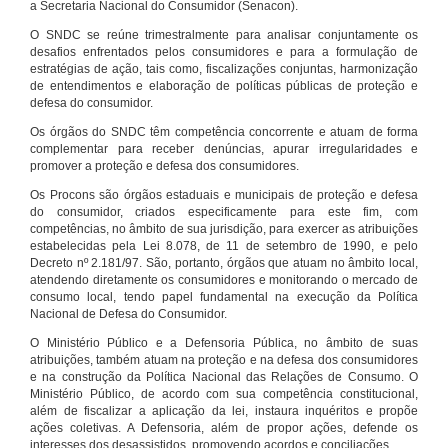
a Secretaria Nacional do Consumidor (Senacon).
O SNDC se reúne trimestralmente para analisar conjuntamente os
desafios enfrentados pelos consumidores e para a formulação de
estratégias de ação, tais como, fiscalizações conjuntas, harmonização
de entendimentos e elaboração de políticas públicas de proteção e
defesa do consumidor.
Os órgãos do SNDC têm competência concorrente e atuam de forma
complementar para receber denúncias, apurar irregularidades e
promover a proteção e defesa dos consumidores.
Os Procons são órgãos estaduais e municipais de proteção e defesa
do consumidor, criados especificamente para este fim, com
competências, no âmbito de sua jurisdição, para exercer as atribuições
estabelecidas pela Lei 8.078, de 11 de setembro de 1990, e pelo
Decreto nº 2.181/97. São, portanto, órgãos que atuam no âmbito local,
atendendo diretamente os consumidores e monitorando o mercado de
consumo local, tendo papel fundamental na execução da Política
Nacional de Defesa do Consumidor.
O Ministério Público e a Defensoria Pública, no âmbito de suas
atribuições, também atuam na proteção e na defesa dos consumidores
e na construção da Política Nacional das Relações de Consumo. O
Ministério Público, de acordo com sua competência constitucional,
além de fiscalizar a aplicação da lei, instaura inquéritos e propõe
ações coletivas. A Defensoria, além de propor ações, defende os
interesses dos desassistidos, promovendo acordos e conciliações.