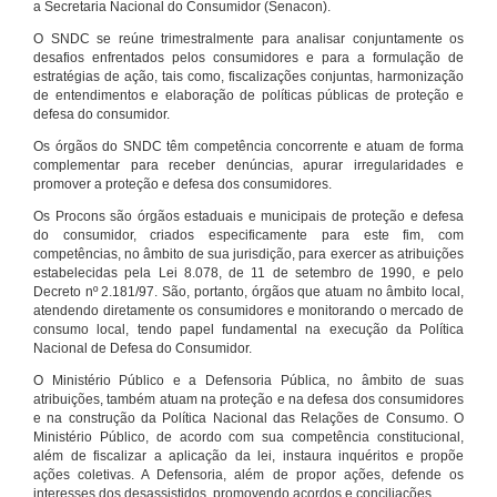
a Secretaria Nacional do Consumidor (Senacon).
O SNDC se reúne trimestralmente para analisar conjuntamente os
desafios enfrentados pelos consumidores e para a formulação de
estratégias de ação, tais como, fiscalizações conjuntas, harmonização
de entendimentos e elaboração de políticas públicas de proteção e
defesa do consumidor.
Os órgãos do SNDC têm competência concorrente e atuam de forma
complementar para receber denúncias, apurar irregularidades e
promover a proteção e defesa dos consumidores.
Os Procons são órgãos estaduais e municipais de proteção e defesa
do consumidor, criados especificamente para este fim, com
competências, no âmbito de sua jurisdição, para exercer as atribuições
estabelecidas pela Lei 8.078, de 11 de setembro de 1990, e pelo
Decreto nº 2.181/97. São, portanto, órgãos que atuam no âmbito local,
atendendo diretamente os consumidores e monitorando o mercado de
consumo local, tendo papel fundamental na execução da Política
Nacional de Defesa do Consumidor.
O Ministério Público e a Defensoria Pública, no âmbito de suas
atribuições, também atuam na proteção e na defesa dos consumidores
e na construção da Política Nacional das Relações de Consumo. O
Ministério Público, de acordo com sua competência constitucional,
além de fiscalizar a aplicação da lei, instaura inquéritos e propõe
ações coletivas. A Defensoria, além de propor ações, defende os
interesses dos desassistidos, promovendo acordos e conciliações.