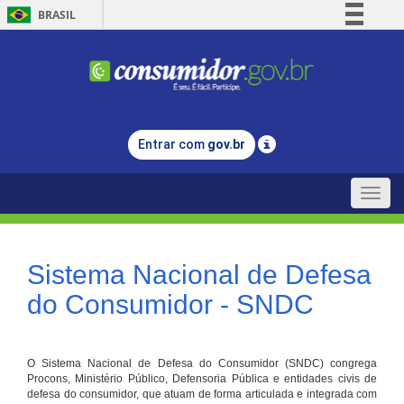
BRASIL
Simplifique!
Comunica BR
Participe
Acesso à informação
Entrar com
gov.br
Legislação
Canais
Toggle
naviga
Sistema Nacional de Defesa
do Consumidor - SNDC
O Sistema Nacional de Defesa do Consumidor (SNDC) congrega
Procons, Ministério Público, Defensoria Pública e entidades civis de
defesa do consumidor, que atuam de forma articulada e integrada com