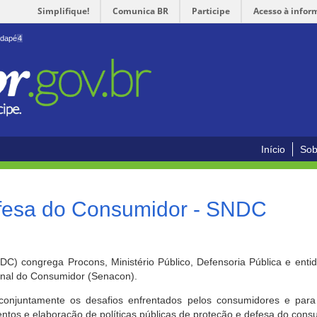
Simplifique!
Comunica BR
Participe
Acesso à infor
odapé
4
Início
Sob
efesa do Consumidor - SNDC
) congrega Procons, Ministério Público, Defensoria Pública e enti
ional do Consumidor (Senacon).
conjuntamente os desafios enfrentados pelos consumidores e para 
ntos e elaboração de políticas públicas de proteção e defesa do cons