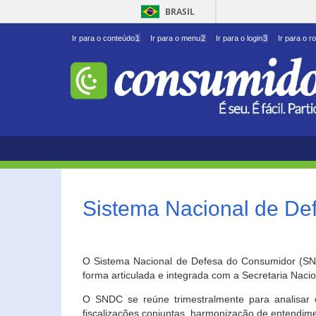
BRASIL
Ir para o conteúdo
1
Ir para o menu
2
Ir para o login
3
Ir para o r
Sistema Nacional de D
O Sistema Nacional de Defesa do Consumidor (SNDC
forma articulada e integrada com a Secretaria Nac
O SNDC se reúne trimestralmente para analisar 
fiscalizações conjuntas, harmonização de entendime