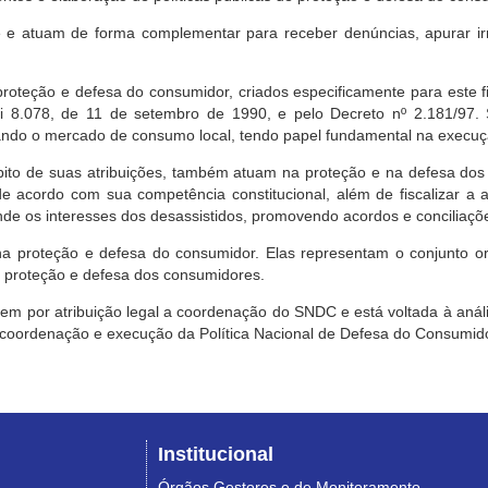
e atuam de forma complementar para receber denúncias, apurar irr
roteção e defesa do consumidor, criados especificamente para este f
ei 8.078, de 11 de setembro de 1990, e pelo Decreto nº 2.181/97.
ndo o mercado de consumo local, tendo papel fundamental na execuçã
mbito de suas atribuições, também atuam na proteção e na defesa dos
 acordo com sua competência constitucional, além de fiscalizar a ap
ende os interesses dos desassistidos, promovendo acordos e conciliaçõ
na proteção e defesa do consumidor. Elas representam o conjunto o
e proteção e defesa dos consumidores.
 tem por atribuição legal a coordenação do SNDC e está voltada à aná
, coordenação e execução da Política Nacional de Defesa do Consumido
Institucional
Órgãos Gestores e de Monitoramento