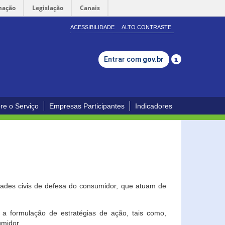
mação
Legislação
Canais
ACESSIBILIDADE
ALTO CONTRASTE
Entrar com
gov.br
re o Serviço
Empresas Participantes
Indicadores
dades civis de defesa do consumidor, que atuam de
a formulação de estratégias de ação, tais como,
umidor.