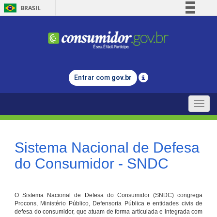
BRASIL
Simplifique!
Comunica BR
Participe
Acesso à informação
Entrar com
gov.br
Legislação
Canais
Toggle
naviga
Sistema Nacional de Defesa
do Consumidor - SNDC
O Sistema Nacional de Defesa do Consumidor (SNDC) congrega
Procons, Ministério Público, Defensoria Pública e entidades civis de
defesa do consumidor, que atuam de forma articulada e integrada com