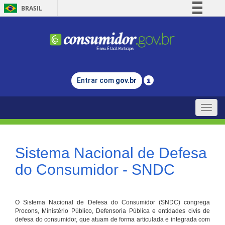
BRASIL
Simplifique!
Comunica BR
Participe
Acesso à informação
Entrar com
gov.br
Legislação
Canais
Toggle
naviga
Sistema Nacional de Defesa
do Consumidor - SNDC
O Sistema Nacional de Defesa do Consumidor (SNDC) congrega
Procons, Ministério Público, Defensoria Pública e entidades civis de
defesa do consumidor, que atuam de forma articulada e integrada com