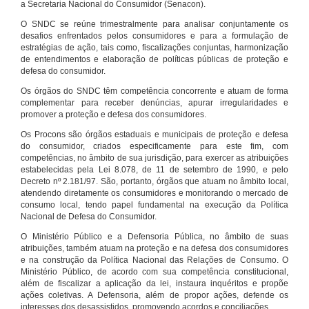
a Secretaria Nacional do Consumidor (Senacon).
O SNDC se reúne trimestralmente para analisar conjuntamente os
desafios enfrentados pelos consumidores e para a formulação de
estratégias de ação, tais como, fiscalizações conjuntas, harmonização
de entendimentos e elaboração de políticas públicas de proteção e
defesa do consumidor.
Os órgãos do SNDC têm competência concorrente e atuam de forma
complementar para receber denúncias, apurar irregularidades e
promover a proteção e defesa dos consumidores.
Os Procons são órgãos estaduais e municipais de proteção e defesa
do consumidor, criados especificamente para este fim, com
competências, no âmbito de sua jurisdição, para exercer as atribuições
estabelecidas pela Lei 8.078, de 11 de setembro de 1990, e pelo
Decreto nº 2.181/97. São, portanto, órgãos que atuam no âmbito local,
atendendo diretamente os consumidores e monitorando o mercado de
consumo local, tendo papel fundamental na execução da Política
Nacional de Defesa do Consumidor.
O Ministério Público e a Defensoria Pública, no âmbito de suas
atribuições, também atuam na proteção e na defesa dos consumidores
e na construção da Política Nacional das Relações de Consumo. O
Ministério Público, de acordo com sua competência constitucional,
além de fiscalizar a aplicação da lei, instaura inquéritos e propõe
ações coletivas. A Defensoria, além de propor ações, defende os
interesses dos desassistidos, promovendo acordos e conciliações.