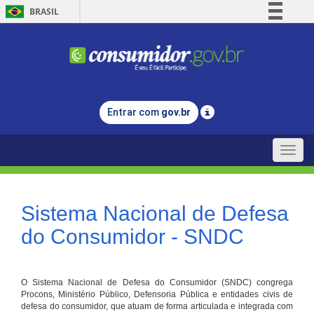
BRASIL
Simplifique!
Comunica BR
Participe
Acesso à informação
Entrar com
gov.br
Legislação
Canais
Toggle
naviga
Sistema Nacional de Defesa
do Consumidor - SNDC
O Sistema Nacional de Defesa do Consumidor (SNDC) congrega
Procons, Ministério Público, Defensoria Pública e entidades civis de
defesa do consumidor, que atuam de forma articulada e integrada com