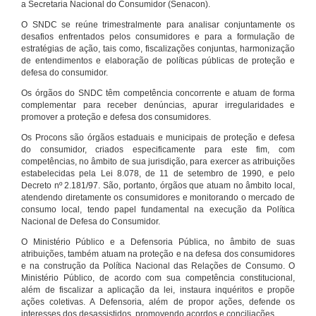
a Secretaria Nacional do Consumidor (Senacon).
O SNDC se reúne trimestralmente para analisar conjuntamente os
desafios enfrentados pelos consumidores e para a formulação de
estratégias de ação, tais como, fiscalizações conjuntas, harmonização
de entendimentos e elaboração de políticas públicas de proteção e
defesa do consumidor.
Os órgãos do SNDC têm competência concorrente e atuam de forma
complementar para receber denúncias, apurar irregularidades e
promover a proteção e defesa dos consumidores.
Os Procons são órgãos estaduais e municipais de proteção e defesa
do consumidor, criados especificamente para este fim, com
competências, no âmbito de sua jurisdição, para exercer as atribuições
estabelecidas pela Lei 8.078, de 11 de setembro de 1990, e pelo
Decreto nº 2.181/97. São, portanto, órgãos que atuam no âmbito local,
atendendo diretamente os consumidores e monitorando o mercado de
consumo local, tendo papel fundamental na execução da Política
Nacional de Defesa do Consumidor.
O Ministério Público e a Defensoria Pública, no âmbito de suas
atribuições, também atuam na proteção e na defesa dos consumidores
e na construção da Política Nacional das Relações de Consumo. O
Ministério Público, de acordo com sua competência constitucional,
além de fiscalizar a aplicação da lei, instaura inquéritos e propõe
ações coletivas. A Defensoria, além de propor ações, defende os
interesses dos desassistidos, promovendo acordos e conciliações.