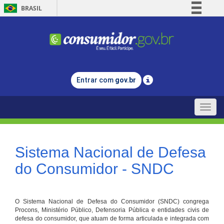
BRASIL
Simplifique!
Comunica BR
Participe
Acesso à informação
Entrar com
gov.br
Legislação
Canais
Toggle
naviga
Sistema Nacional de Defesa
do Consumidor - SNDC
O Sistema Nacional de Defesa do Consumidor (SNDC) congrega
Procons, Ministério Público, Defensoria Pública e entidades civis de
defesa do consumidor, que atuam de forma articulada e integrada com