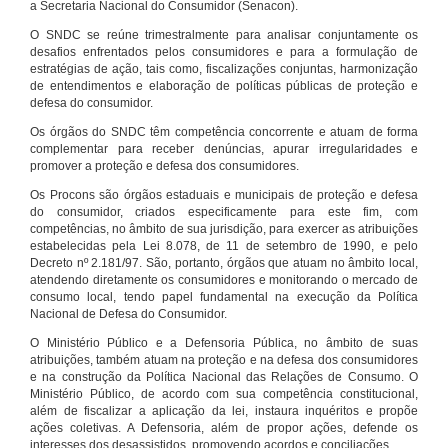
a Secretaria Nacional do Consumidor (Senacon).
O SNDC se reúne trimestralmente para analisar conjuntamente os
desafios enfrentados pelos consumidores e para a formulação de
estratégias de ação, tais como, fiscalizações conjuntas, harmonização
de entendimentos e elaboração de políticas públicas de proteção e
defesa do consumidor.
Os órgãos do SNDC têm competência concorrente e atuam de forma
complementar para receber denúncias, apurar irregularidades e
promover a proteção e defesa dos consumidores.
Os Procons são órgãos estaduais e municipais de proteção e defesa
do consumidor, criados especificamente para este fim, com
competências, no âmbito de sua jurisdição, para exercer as atribuições
estabelecidas pela Lei 8.078, de 11 de setembro de 1990, e pelo
Decreto nº 2.181/97. São, portanto, órgãos que atuam no âmbito local,
atendendo diretamente os consumidores e monitorando o mercado de
consumo local, tendo papel fundamental na execução da Política
Nacional de Defesa do Consumidor.
O Ministério Público e a Defensoria Pública, no âmbito de suas
atribuições, também atuam na proteção e na defesa dos consumidores
e na construção da Política Nacional das Relações de Consumo. O
Ministério Público, de acordo com sua competência constitucional,
além de fiscalizar a aplicação da lei, instaura inquéritos e propõe
ações coletivas. A Defensoria, além de propor ações, defende os
interesses dos desassistidos, promovendo acordos e conciliações.