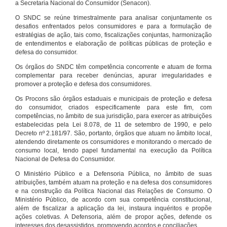
a Secretaria Nacional do Consumidor (Senacon).
O SNDC se reúne trimestralmente para analisar conjuntamente os
desafios enfrentados pelos consumidores e para a formulação de
estratégias de ação, tais como, fiscalizações conjuntas, harmonização
de entendimentos e elaboração de políticas públicas de proteção e
defesa do consumidor.
Os órgãos do SNDC têm competência concorrente e atuam de forma
complementar para receber denúncias, apurar irregularidades e
promover a proteção e defesa dos consumidores.
Os Procons são órgãos estaduais e municipais de proteção e defesa
do consumidor, criados especificamente para este fim, com
competências, no âmbito de sua jurisdição, para exercer as atribuições
estabelecidas pela Lei 8.078, de 11 de setembro de 1990, e pelo
Decreto nº 2.181/97. São, portanto, órgãos que atuam no âmbito local,
atendendo diretamente os consumidores e monitorando o mercado de
consumo local, tendo papel fundamental na execução da Política
Nacional de Defesa do Consumidor.
O Ministério Público e a Defensoria Pública, no âmbito de suas
atribuições, também atuam na proteção e na defesa dos consumidores
e na construção da Política Nacional das Relações de Consumo. O
Ministério Público, de acordo com sua competência constitucional,
além de fiscalizar a aplicação da lei, instaura inquéritos e propõe
ações coletivas. A Defensoria, além de propor ações, defende os
interesses dos desassistidos, promovendo acordos e conciliações.