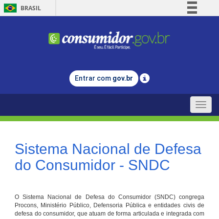
BRASIL
Simplifique!
Comunica BR
Participe
Acesso à informação
Entrar com
gov.br
Legislação
Canais
Toggle
naviga
Sistema Nacional de Defesa
do Consumidor - SNDC
O Sistema Nacional de Defesa do Consumidor (SNDC) congrega
Procons, Ministério Público, Defensoria Pública e entidades civis de
defesa do consumidor, que atuam de forma articulada e integrada com