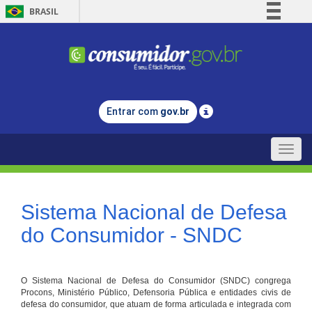
BRASIL
Simplifique!
Comunica BR
Participe
Acesso à informação
Entrar com
gov.br
Legislação
Canais
Toggle
naviga
Sistema Nacional de Defesa
do Consumidor - SNDC
O Sistema Nacional de Defesa do Consumidor (SNDC) congrega
Procons, Ministério Público, Defensoria Pública e entidades civis de
defesa do consumidor, que atuam de forma articulada e integrada com