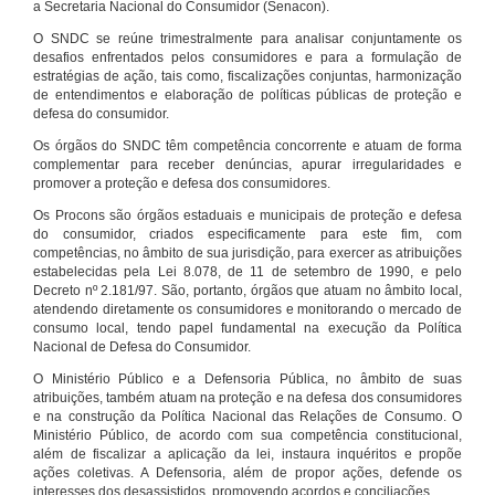
a Secretaria Nacional do Consumidor (Senacon).
O SNDC se reúne trimestralmente para analisar conjuntamente os
desafios enfrentados pelos consumidores e para a formulação de
estratégias de ação, tais como, fiscalizações conjuntas, harmonização
de entendimentos e elaboração de políticas públicas de proteção e
defesa do consumidor.
Os órgãos do SNDC têm competência concorrente e atuam de forma
complementar para receber denúncias, apurar irregularidades e
promover a proteção e defesa dos consumidores.
Os Procons são órgãos estaduais e municipais de proteção e defesa
do consumidor, criados especificamente para este fim, com
competências, no âmbito de sua jurisdição, para exercer as atribuições
estabelecidas pela Lei 8.078, de 11 de setembro de 1990, e pelo
Decreto nº 2.181/97. São, portanto, órgãos que atuam no âmbito local,
atendendo diretamente os consumidores e monitorando o mercado de
consumo local, tendo papel fundamental na execução da Política
Nacional de Defesa do Consumidor.
O Ministério Público e a Defensoria Pública, no âmbito de suas
atribuições, também atuam na proteção e na defesa dos consumidores
e na construção da Política Nacional das Relações de Consumo. O
Ministério Público, de acordo com sua competência constitucional,
além de fiscalizar a aplicação da lei, instaura inquéritos e propõe
ações coletivas. A Defensoria, além de propor ações, defende os
interesses dos desassistidos, promovendo acordos e conciliações.