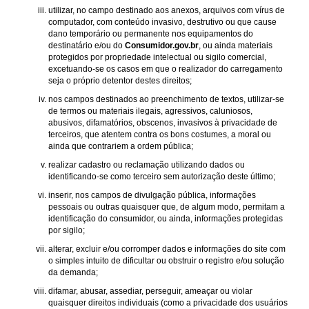
utilizar, no campo destinado aos anexos, arquivos com vírus de
computador, com conteúdo invasivo, destrutivo ou que cause
dano temporário ou permanente nos equipamentos do
destinatário e/ou do
Consumidor.gov.br
, ou ainda materiais
protegidos por propriedade intelectual ou sigilo comercial,
excetuando-se os casos em que o realizador do carregamento
seja o próprio detentor destes direitos;
nos campos destinados ao preenchimento de textos, utilizar-se
de termos ou materiais ilegais, agressivos, caluniosos,
abusivos, difamatórios, obscenos, invasivos à privacidade de
terceiros, que atentem contra os bons costumes, a moral ou
ainda que contrariem a ordem pública;
realizar cadastro ou reclamação utilizando dados ou
identificando-se como terceiro sem autorização deste último;
inserir, nos campos de divulgação pública, informações
pessoais ou outras quaisquer que, de algum modo, permitam a
identificação do consumidor, ou ainda, informações protegidas
por sigilo;
alterar, excluir e/ou corromper dados e informações do site com
o simples intuito de dificultar ou obstruir o registro e/ou solução
da demanda;
difamar, abusar, assediar, perseguir, ameaçar ou violar
quaisquer direitos individuais (como a privacidade dos usuários