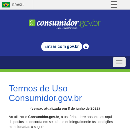
BRASIL
Simplifique!
Comunica BR
Participe
Acesso à informação
Entrar com
gov.br
Legislação
Canais
Toggle
naviga
Termos de Uso
Consumidor.gov.br
(versão atualizada em 8 de junho de 2022)
Ao utilizar o
Consumidor.gov.br
, o usuário adere aos termos aqui
dispostos e concorda em se submeter integralmente às condições
mencionadas a seguir.