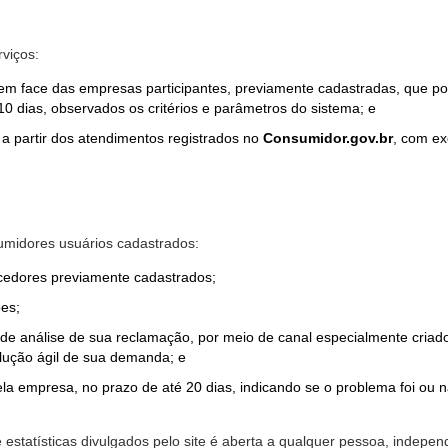
rviços:
em face das empresas participantes, previamente cadastradas, que por
0 dias, observados os critérios e parâmetros do sistema; e
a partir dos atendimentos registrados no
Consumidor.gov.br
, com ex
midores usuários cadastrados:
ecedores previamente cadastrados;
es;
o de análise de sua reclamação, por meio de canal especialmente cr
olução ágil de sua demanda; e
ela empresa, no prazo de até 20 dias, indicando se o problema foi ou n
e estatísticas divulgados pelo site é aberta a qualquer pessoa, indep