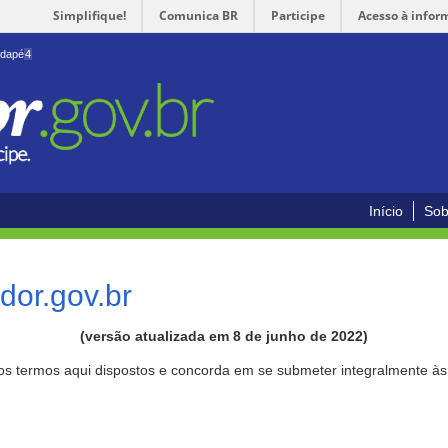
Simplifique!
Comunica BR
Participe
Acesso à infor
odapé
4
Início
Sob
or.gov.br
(versão atualizada em 8 de junho de 2022)
aos termos aqui dispostos e concorda em se submeter integralmente à