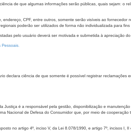
 ciência de que algumas informações serão públicas, quais sejam: o re
me, endereço, CPF, entre outros, somente serão visíveis ao fornecedor
gionais poderão ser utilizados de forma não individualizada para fins e
estadas pelo usuário deverá ser motivada e submetida à apreciação do 
s Pessoais.
io declara ciência de que somente é possível registrar reclamações e
da Justiça é a responsável pela gestão, disponibilização e manutenção
tema Nacional de Defesa do Consumidor que, por meio de cooperação 
sto no artigo 4º, inciso V, da Lei 8.078/1990, e artigo 7º, incisos I, II