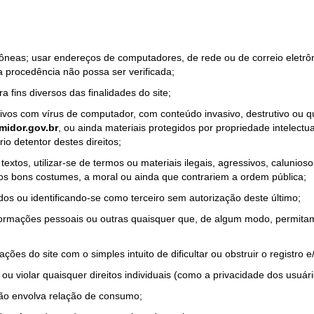
rrôneas; usar endereços de computadores, de rede ou de correio eletr
a procedência não possa ser verificada;
a fins diversos das finalidades do site;
quivos com vírus de computador, com conteúdo invasivo, destrutivo ou
idor.gov.br
, ou ainda materiais protegidos por propriedade intelectu
io detentor destes direitos;
tos, utilizar-se de termos ou materiais ilegais, agressivos, calunioso
 os bons costumes, a moral ou ainda que contrariem a ordem pública;
dos ou identificando-se como terceiro sem autorização deste último;
nformações pessoais ou outras quaisquer que, de algum modo, permitam
ações do site com o simples intuito de dificultar ou obstruir o registr
ou violar quaisquer direitos individuais (como a privacidade dos usuár
não envolva relação de consumo;