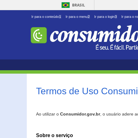
BRASIL
Ir para o conteúdo
1
Ir para o menu
2
Ir para o login
3
Ir para o r
Termos de Uso Consumid
Ao utilizar o
Consumidor.gov.br
, o usuário adere 
Sobre o serviço