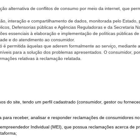
ão alternativa de conflitos de consumo por meio da internet, que perm
ção, interação e compartilhamento de dados, monitorada pelo Estado, 
úblicos, Defensorias públicas e Agências Reguladoras e da Secretaria 
ões essenciais à elaboração e implementação de políticas públicas de
dade e do atendimento ao consumidor.
só é permitida àquelas que aderem formalmente ao serviço, mediante
sponíveis para a solução dos problemas apresentados. O consumidor, po
rmações relativas à reclamação relatada.
rsos do site, tendo um perfil cadastrado (consumidor, gestor ou fornec
 para receber, analisar e responder reclamações de consumidores no
roempreendedor Individual (MEI), que possua reclamações acerca de 
taforma;