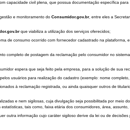
com capacidade civil plena, que possua documentação específica para 
a gestão e monitoramento do
Consumidor.gov.br
, entre eles a Secret
or.gov.br
que viabiliza a utilização dos serviços oferecidos;
ma de consumo ocorrido com fornecedor cadastrado na plataforma, em
to completo de postagem da reclamação pelo consumidor no sistema
sumidor espera que seja feito pela empresa, para a solução de sua re
pelos usuários para realização do cadastro (exemplo: nome completo, t
onados à reclamação registrada, ou ainda quaisquer outros de titularid
lizadas e nem sigilosas, cuja divulgação seja possibilitada por meio do
estatísticas, tais como, faixa etária dos consumidores, área, assunto
r outra informação cujo caráter sigiloso derive da lei ou de decisões p