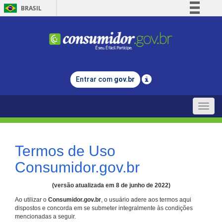
BRASIL
Simplifique!
Comunica BR
Participe
Acesso à informação
Entrar com
gov.br
Legislação
Canais
Toggle
naviga
Termos de Uso
Consumidor.gov.br
(versão atualizada em 8 de junho de 2022)
Ao utilizar o
Consumidor.gov.br
, o usuário adere aos termos aqui
dispostos e concorda em se submeter integralmente às condições
mencionadas a seguir.