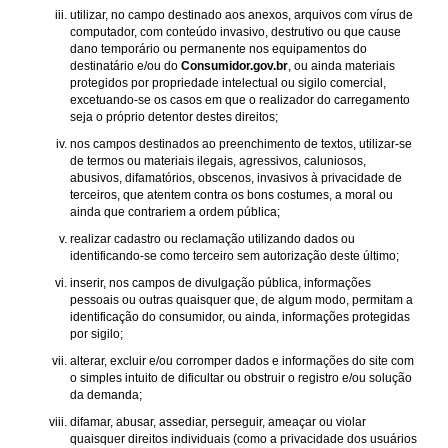
utilizar, no campo destinado aos anexos, arquivos com vírus de
computador, com conteúdo invasivo, destrutivo ou que cause
dano temporário ou permanente nos equipamentos do
destinatário e/ou do
Consumidor.gov.br
, ou ainda materiais
protegidos por propriedade intelectual ou sigilo comercial,
excetuando-se os casos em que o realizador do carregamento
seja o próprio detentor destes direitos;
nos campos destinados ao preenchimento de textos, utilizar-se
de termos ou materiais ilegais, agressivos, caluniosos,
abusivos, difamatórios, obscenos, invasivos à privacidade de
terceiros, que atentem contra os bons costumes, a moral ou
ainda que contrariem a ordem pública;
realizar cadastro ou reclamação utilizando dados ou
identificando-se como terceiro sem autorização deste último;
inserir, nos campos de divulgação pública, informações
pessoais ou outras quaisquer que, de algum modo, permitam a
identificação do consumidor, ou ainda, informações protegidas
por sigilo;
alterar, excluir e/ou corromper dados e informações do site com
o simples intuito de dificultar ou obstruir o registro e/ou solução
da demanda;
difamar, abusar, assediar, perseguir, ameaçar ou violar
quaisquer direitos individuais (como a privacidade dos usuários