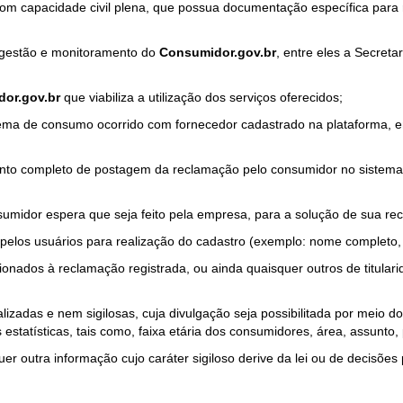
com capacidade civil plena, que possua documentação específica para 
a gestão e monitoramento do
Consumidor.gov.br
, entre eles a Secret
or.gov.br
que viabiliza a utilização dos serviços oferecidos;
ma de consumo ocorrido com fornecedor cadastrado na plataforma, em
to completo de postagem da reclamação pelo consumidor no sistema
sumidor espera que seja feito pela empresa, para a solução de sua re
pelos usuários para realização do cadastro (exemplo: nome completo, t
onados à reclamação registrada, ou ainda quaisquer outros de titularid
lizadas e nem sigilosas, cuja divulgação seja possibilitada por meio do
estatísticas, tais como, faixa etária dos consumidores, área, assunto
r outra informação cujo caráter sigiloso derive da lei ou de decisões p