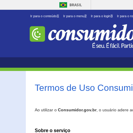
BRASIL
Ir para o conteúdo
1
Ir para o menu
2
Ir para o login
3
Ir para o r
Termos de Uso Consumid
Ao utilizar o
Consumidor.gov.br
, o usuário adere 
Sobre o serviço