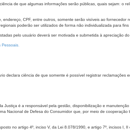
 ciência de que algumas informações serão públicas, quais sejam: o re
me, endereço, CPF, entre outros, somente serão visíveis ao fornecedor
gionais poderão ser utilizados de forma não individualizada para fins e
estadas pelo usuário deverá ser motivada e submetida à apreciação do 
s Pessoais.
io declara ciência de que somente é possível registrar reclamações e
da Justiça é a responsável pela gestão, disponibilização e manutenção
tema Nacional de Defesa do Consumidor que, por meio de cooperação 
sto no artigo 4º, inciso V, da Lei 8.078/1990, e artigo 7º, incisos I, II