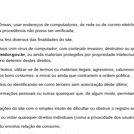
rrôneas; usar endereços de computadores, de rede ou de correio eletr
a procedência não possa ser verificada;
a fins diversos das finalidades do site;
quivos com vírus de computador, com conteúdo invasivo, destrutivo ou
idor.gov.br
, ou ainda materiais protegidos por propriedade intelectu
io detentor destes direitos;
tos, utilizar-se de termos ou materiais ilegais, agressivos, calunioso
 os bons costumes, a moral ou ainda que contrariem a ordem pública;
dos ou identificando-se como terceiro sem autorização deste último;
nformações pessoais ou outras quaisquer que, de algum modo, permitam
ações do site com o simples intuito de dificultar ou obstruir o registr
ou violar quaisquer direitos individuais (como a privacidade dos usuár
não envolva relação de consumo;