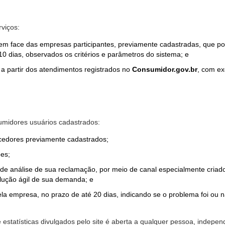
rviços:
em face das empresas participantes, previamente cadastradas, que por
0 dias, observados os critérios e parâmetros do sistema; e
a partir dos atendimentos registrados no
Consumidor.gov.br
, com ex
midores usuários cadastrados:
ecedores previamente cadastrados;
es;
o de análise de sua reclamação, por meio de canal especialmente cr
olução ágil de sua demanda; e
ela empresa, no prazo de até 20 dias, indicando se o problema foi ou n
e estatísticas divulgados pelo site é aberta a qualquer pessoa, indep