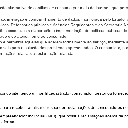
ão alternativa de conflitos de consumo por meio da internet, que perm
ção, interação e compartilhamento de dados, monitorada pelo Estado, 
úblicos, Defensorias públicas e Agências Reguladoras e da Secretaria 
ões essenciais à elaboração e implementação de políticas públicas de
dade e do atendimento ao consumidor.
só é permitida àquelas que aderem formalmente ao serviço, mediante
sponíveis para a solução dos problemas apresentados. O consumidor, po
rmações relativas à reclamação relatada.
rsos do site, tendo um perfil cadastrado (consumidor, gestor ou fornec
 para receber, analisar e responder reclamações de consumidores no
roempreendedor Individual (MEI), que possua reclamações acerca de 
taforma;