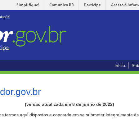
Simplifique!
Comunica BR
Participe
Acesso à infor
odapé
4
Início
Sob
or.gov.br
(versão atualizada em 8 de junho de 2022)
aos termos aqui dispostos e concorda em se submeter integralmente à