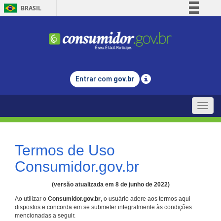
BRASIL
Simplifique!
Comunica BR
Participe
Acesso à informação
Entrar com
gov.br
Legislação
Canais
Toggle
naviga
Termos de Uso
Consumidor.gov.br
(versão atualizada em 8 de junho de 2022)
Ao utilizar o
Consumidor.gov.br
, o usuário adere aos termos aqui
dispostos e concorda em se submeter integralmente às condições
mencionadas a seguir.