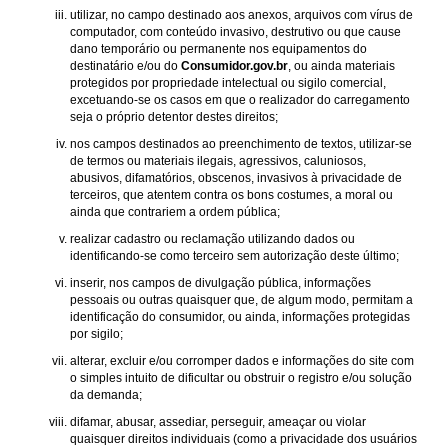
utilizar, no campo destinado aos anexos, arquivos com vírus de
computador, com conteúdo invasivo, destrutivo ou que cause
dano temporário ou permanente nos equipamentos do
destinatário e/ou do
Consumidor.gov.br
, ou ainda materiais
protegidos por propriedade intelectual ou sigilo comercial,
excetuando-se os casos em que o realizador do carregamento
seja o próprio detentor destes direitos;
nos campos destinados ao preenchimento de textos, utilizar-se
de termos ou materiais ilegais, agressivos, caluniosos,
abusivos, difamatórios, obscenos, invasivos à privacidade de
terceiros, que atentem contra os bons costumes, a moral ou
ainda que contrariem a ordem pública;
realizar cadastro ou reclamação utilizando dados ou
identificando-se como terceiro sem autorização deste último;
inserir, nos campos de divulgação pública, informações
pessoais ou outras quaisquer que, de algum modo, permitam a
identificação do consumidor, ou ainda, informações protegidas
por sigilo;
alterar, excluir e/ou corromper dados e informações do site com
o simples intuito de dificultar ou obstruir o registro e/ou solução
da demanda;
difamar, abusar, assediar, perseguir, ameaçar ou violar
quaisquer direitos individuais (como a privacidade dos usuários