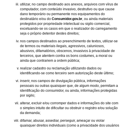
utilizar, no campo destinado aos anexos, arquivos com vírus de
computador, com conteúdo invasivo, destrutivo ou que cause
dano temporário ou permanente nos equipamentos do
destinatário e/ou do
Consumidor.gov.br
, ou ainda materiais
protegidos por propriedade intelectual ou sigilo comercial,
excetuando-se os casos em que o realizador do carregamento
seja o próprio detentor destes direitos;
nos campos destinados ao preenchimento de textos, utilizar-se
de termos ou materiais ilegais, agressivos, caluniosos,
abusivos, difamatórios, obscenos, invasivos à privacidade de
terceiros, que atentem contra os bons costumes, a moral ou
ainda que contrariem a ordem pública;
realizar cadastro ou reclamação utilizando dados ou
identificando-se como terceiro sem autorização deste último;
inserir, nos campos de divulgação pública, informações
pessoais ou outras quaisquer que, de algum modo, permitam a
identificação do consumidor, ou ainda, informações protegidas
por sigilo;
alterar, excluir e/ou corromper dados e informações do site com
o simples intuito de dificultar ou obstruir o registro e/ou solução
da demanda;
difamar, abusar, assediar, perseguir, ameaçar ou violar
quaisquer direitos individuais (como a privacidade dos usuários