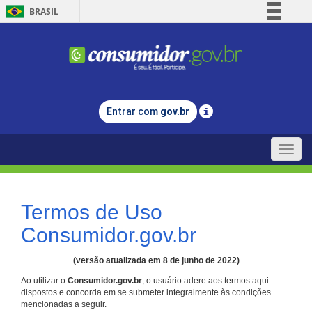
BRASIL
Simplifique!
Comunica BR
Participe
Acesso à informação
Entrar com
gov.br
Legislação
Canais
Toggle
naviga
Termos de Uso
Consumidor.gov.br
(versão atualizada em 8 de junho de 2022)
Ao utilizar o
Consumidor.gov.br
, o usuário adere aos termos aqui
dispostos e concorda em se submeter integralmente às condições
mencionadas a seguir.