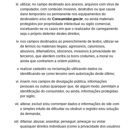
utilizar, no campo destinado aos anexos, arquivos com vírus de
computador, com conteúdo invasivo, destrutivo ou que cause
dano temporário ou permanente nos equipamentos do
destinatário e/ou do
Consumidor.gov.br
, ou ainda materiais
protegidos por propriedade intelectual ou sigilo comercial,
excetuando-se os casos em que o realizador do carregamento
seja o próprio detentor destes direitos;
nos campos destinados ao preenchimento de textos, utilizar-se
de termos ou materiais ilegais, agressivos, caluniosos,
abusivos, difamatórios, obscenos, invasivos à privacidade de
terceiros, que atentem contra os bons costumes, a moral ou
ainda que contrariem a ordem pública;
realizar cadastro ou reclamação utilizando dados ou
identificando-se como terceiro sem autorização deste último;
inserir, nos campos de divulgação pública, informações
pessoais ou outras quaisquer que, de algum modo, permitam a
identificação do consumidor, ou ainda, informações protegidas
por sigilo;
alterar, excluir e/ou corromper dados e informações do site com
o simples intuito de dificultar ou obstruir o registro e/ou solução
da demanda;
difamar, abusar, assediar, perseguir, ameaçar ou violar
quaisquer direitos individuais (como a privacidade dos usuários