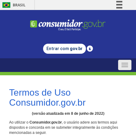
BRASIL
Simplifique!
Comunica BR
Participe
Acesso à informação
Entrar com
gov.br
Legislação
Canais
Toggle
naviga
Termos de Uso
Consumidor.gov.br
(versão atualizada em 8 de junho de 2022)
Ao utilizar o
Consumidor.gov.br
, o usuário adere aos termos aqui
dispostos e concorda em se submeter integralmente às condições
mencionadas a seguir.