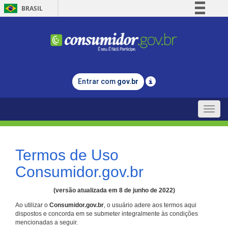
BRASIL
Simplifique!
Comunica BR
Participe
Acesso à informação
Entrar com
gov.br
Legislação
Canais
Toggle
naviga
Termos de Uso
Consumidor.gov.br
(versão atualizada em 8 de junho de 2022)
Ao utilizar o
Consumidor.gov.br
, o usuário adere aos termos aqui
dispostos e concorda em se submeter integralmente às condições
mencionadas a seguir.