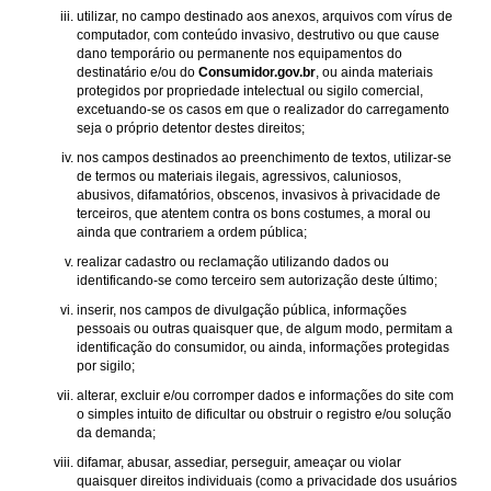
utilizar, no campo destinado aos anexos, arquivos com vírus de
computador, com conteúdo invasivo, destrutivo ou que cause
dano temporário ou permanente nos equipamentos do
destinatário e/ou do
Consumidor.gov.br
, ou ainda materiais
protegidos por propriedade intelectual ou sigilo comercial,
excetuando-se os casos em que o realizador do carregamento
seja o próprio detentor destes direitos;
nos campos destinados ao preenchimento de textos, utilizar-se
de termos ou materiais ilegais, agressivos, caluniosos,
abusivos, difamatórios, obscenos, invasivos à privacidade de
terceiros, que atentem contra os bons costumes, a moral ou
ainda que contrariem a ordem pública;
realizar cadastro ou reclamação utilizando dados ou
identificando-se como terceiro sem autorização deste último;
inserir, nos campos de divulgação pública, informações
pessoais ou outras quaisquer que, de algum modo, permitam a
identificação do consumidor, ou ainda, informações protegidas
por sigilo;
alterar, excluir e/ou corromper dados e informações do site com
o simples intuito de dificultar ou obstruir o registro e/ou solução
da demanda;
difamar, abusar, assediar, perseguir, ameaçar ou violar
quaisquer direitos individuais (como a privacidade dos usuários