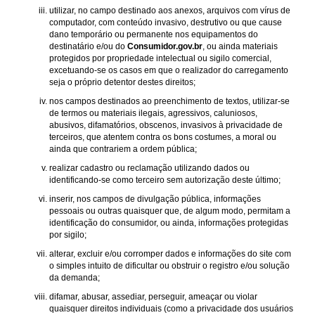
utilizar, no campo destinado aos anexos, arquivos com vírus de
computador, com conteúdo invasivo, destrutivo ou que cause
dano temporário ou permanente nos equipamentos do
destinatário e/ou do
Consumidor.gov.br
, ou ainda materiais
protegidos por propriedade intelectual ou sigilo comercial,
excetuando-se os casos em que o realizador do carregamento
seja o próprio detentor destes direitos;
nos campos destinados ao preenchimento de textos, utilizar-se
de termos ou materiais ilegais, agressivos, caluniosos,
abusivos, difamatórios, obscenos, invasivos à privacidade de
terceiros, que atentem contra os bons costumes, a moral ou
ainda que contrariem a ordem pública;
realizar cadastro ou reclamação utilizando dados ou
identificando-se como terceiro sem autorização deste último;
inserir, nos campos de divulgação pública, informações
pessoais ou outras quaisquer que, de algum modo, permitam a
identificação do consumidor, ou ainda, informações protegidas
por sigilo;
alterar, excluir e/ou corromper dados e informações do site com
o simples intuito de dificultar ou obstruir o registro e/ou solução
da demanda;
difamar, abusar, assediar, perseguir, ameaçar ou violar
quaisquer direitos individuais (como a privacidade dos usuários