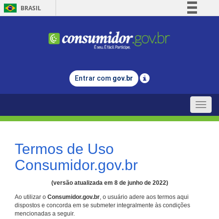
BRASIL
Simplifique!
Comunica BR
Participe
Acesso à informação
Entrar com
gov.br
Legislação
Canais
Toggle
naviga
Termos de Uso
Consumidor.gov.br
(versão atualizada em 8 de junho de 2022)
Ao utilizar o
Consumidor.gov.br
, o usuário adere aos termos aqui
dispostos e concorda em se submeter integralmente às condições
mencionadas a seguir.