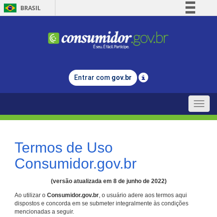
BRASIL
Simplifique!
Comunica BR
Participe
Acesso à informação
Entrar com
gov.br
Legislação
Canais
Toggle
naviga
Termos de Uso
Consumidor.gov.br
(versão atualizada em 8 de junho de 2022)
Ao utilizar o
Consumidor.gov.br
, o usuário adere aos termos aqui
dispostos e concorda em se submeter integralmente às condições
mencionadas a seguir.