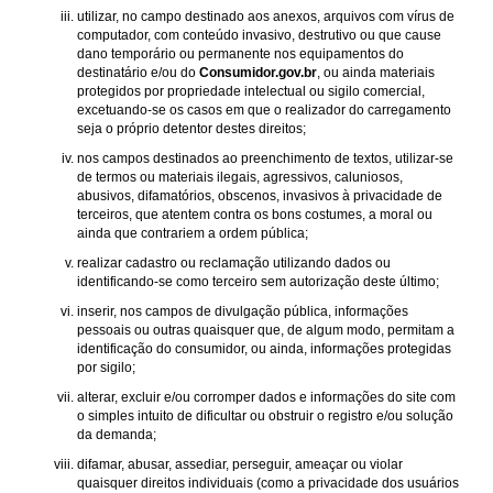
utilizar, no campo destinado aos anexos, arquivos com vírus de
computador, com conteúdo invasivo, destrutivo ou que cause
dano temporário ou permanente nos equipamentos do
destinatário e/ou do
Consumidor.gov.br
, ou ainda materiais
protegidos por propriedade intelectual ou sigilo comercial,
excetuando-se os casos em que o realizador do carregamento
seja o próprio detentor destes direitos;
nos campos destinados ao preenchimento de textos, utilizar-se
de termos ou materiais ilegais, agressivos, caluniosos,
abusivos, difamatórios, obscenos, invasivos à privacidade de
terceiros, que atentem contra os bons costumes, a moral ou
ainda que contrariem a ordem pública;
realizar cadastro ou reclamação utilizando dados ou
identificando-se como terceiro sem autorização deste último;
inserir, nos campos de divulgação pública, informações
pessoais ou outras quaisquer que, de algum modo, permitam a
identificação do consumidor, ou ainda, informações protegidas
por sigilo;
alterar, excluir e/ou corromper dados e informações do site com
o simples intuito de dificultar ou obstruir o registro e/ou solução
da demanda;
difamar, abusar, assediar, perseguir, ameaçar ou violar
quaisquer direitos individuais (como a privacidade dos usuários