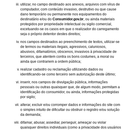
utilizar, no campo destinado aos anexos, arquivos com vírus de
computador, com conteúdo invasivo, destrutivo ou que cause
dano temporário ou permanente nos equipamentos do
destinatário e/ou do
Consumidor.gov.br
, ou ainda materiais
protegidos por propriedade intelectual ou sigilo comercial,
excetuando-se os casos em que o realizador do carregamento
seja o próprio detentor destes direitos;
nos campos destinados ao preenchimento de textos, utilizar-se
de termos ou materiais ilegais, agressivos, caluniosos,
abusivos, difamatórios, obscenos, invasivos à privacidade de
terceiros, que atentem contra os bons costumes, a moral ou
ainda que contrariem a ordem pública;
realizar cadastro ou reclamação utilizando dados ou
identificando-se como terceiro sem autorização deste último;
inserir, nos campos de divulgação pública, informações
pessoais ou outras quaisquer que, de algum modo, permitam a
identificação do consumidor, ou ainda, informações protegidas
por sigilo;
alterar, excluir e/ou corromper dados e informações do site com
o simples intuito de dificultar ou obstruir o registro e/ou solução
da demanda;
difamar, abusar, assediar, perseguir, ameaçar ou violar
quaisquer direitos individuais (como a privacidade dos usuários