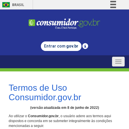
BRASIL
Simplifique!
Comunica BR
Participe
Acesso à informação
Entrar com
gov.br
Legislação
Canais
Toggle
naviga
Termos de Uso
Consumidor.gov.br
(versão atualizada em 8 de junho de 2022)
Ao utilizar o
Consumidor.gov.br
, o usuário adere aos termos aqui
dispostos e concorda em se submeter integralmente às condições
mencionadas a seguir.