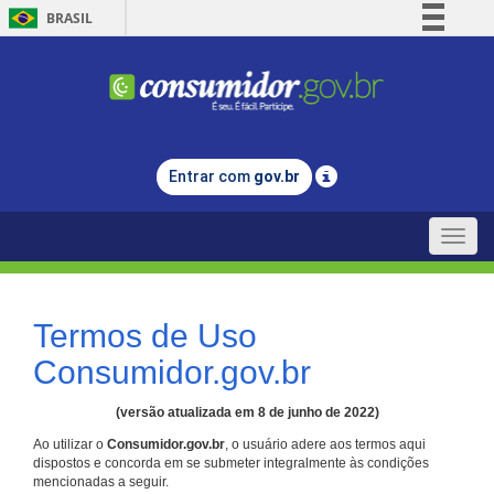
BRASIL
Simplifique!
Comunica BR
Participe
Acesso à informação
Entrar com
gov.br
Legislação
Canais
Toggle
naviga
Termos de Uso
Consumidor.gov.br
(versão atualizada em 8 de junho de 2022)
Ao utilizar o
Consumidor.gov.br
, o usuário adere aos termos aqui
dispostos e concorda em se submeter integralmente às condições
mencionadas a seguir.