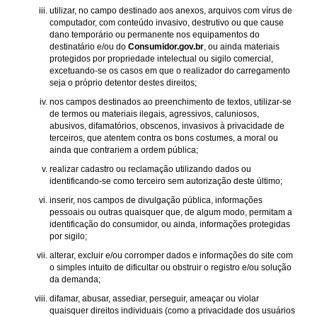
utilizar, no campo destinado aos anexos, arquivos com vírus de
computador, com conteúdo invasivo, destrutivo ou que cause
dano temporário ou permanente nos equipamentos do
destinatário e/ou do
Consumidor.gov.br
, ou ainda materiais
protegidos por propriedade intelectual ou sigilo comercial,
excetuando-se os casos em que o realizador do carregamento
seja o próprio detentor destes direitos;
nos campos destinados ao preenchimento de textos, utilizar-se
de termos ou materiais ilegais, agressivos, caluniosos,
abusivos, difamatórios, obscenos, invasivos à privacidade de
terceiros, que atentem contra os bons costumes, a moral ou
ainda que contrariem a ordem pública;
realizar cadastro ou reclamação utilizando dados ou
identificando-se como terceiro sem autorização deste último;
inserir, nos campos de divulgação pública, informações
pessoais ou outras quaisquer que, de algum modo, permitam a
identificação do consumidor, ou ainda, informações protegidas
por sigilo;
alterar, excluir e/ou corromper dados e informações do site com
o simples intuito de dificultar ou obstruir o registro e/ou solução
da demanda;
difamar, abusar, assediar, perseguir, ameaçar ou violar
quaisquer direitos individuais (como a privacidade dos usuários