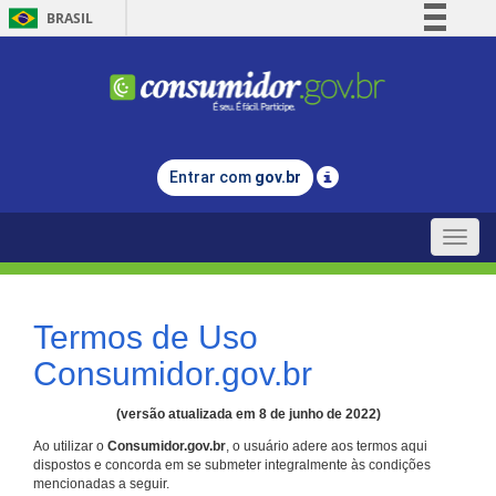
BRASIL
Simplifique!
Comunica BR
Participe
Acesso à informação
Entrar com
gov.br
Legislação
Canais
Toggle
naviga
Termos de Uso
Consumidor.gov.br
(versão atualizada em 8 de junho de 2022)
Ao utilizar o
Consumidor.gov.br
, o usuário adere aos termos aqui
dispostos e concorda em se submeter integralmente às condições
mencionadas a seguir.