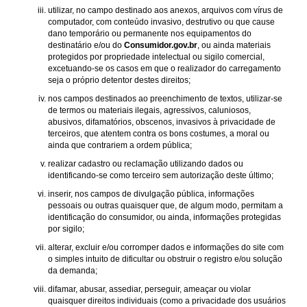
utilizar, no campo destinado aos anexos, arquivos com vírus de
computador, com conteúdo invasivo, destrutivo ou que cause
dano temporário ou permanente nos equipamentos do
destinatário e/ou do
Consumidor.gov.br
, ou ainda materiais
protegidos por propriedade intelectual ou sigilo comercial,
excetuando-se os casos em que o realizador do carregamento
seja o próprio detentor destes direitos;
nos campos destinados ao preenchimento de textos, utilizar-se
de termos ou materiais ilegais, agressivos, caluniosos,
abusivos, difamatórios, obscenos, invasivos à privacidade de
terceiros, que atentem contra os bons costumes, a moral ou
ainda que contrariem a ordem pública;
realizar cadastro ou reclamação utilizando dados ou
identificando-se como terceiro sem autorização deste último;
inserir, nos campos de divulgação pública, informações
pessoais ou outras quaisquer que, de algum modo, permitam a
identificação do consumidor, ou ainda, informações protegidas
por sigilo;
alterar, excluir e/ou corromper dados e informações do site com
o simples intuito de dificultar ou obstruir o registro e/ou solução
da demanda;
difamar, abusar, assediar, perseguir, ameaçar ou violar
quaisquer direitos individuais (como a privacidade dos usuários