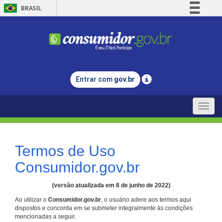
BRASIL
Simplifique!
Comunica BR
Participe
Acesso à informação
Entrar com
gov.br
Legislação
Canais
Toggle
naviga
Termos de Uso
Consumidor.gov.br
(versão atualizada em 8 de junho de 2022)
Ao utilizar o
Consumidor.gov.br
, o usuário adere aos termos aqui
dispostos e concorda em se submeter integralmente às condições
mencionadas a seguir.