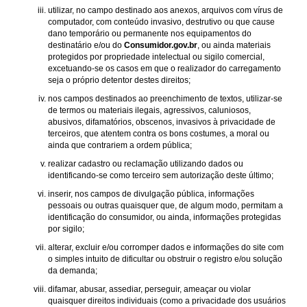
utilizar, no campo destinado aos anexos, arquivos com vírus de
computador, com conteúdo invasivo, destrutivo ou que cause
dano temporário ou permanente nos equipamentos do
destinatário e/ou do
Consumidor.gov.br
, ou ainda materiais
protegidos por propriedade intelectual ou sigilo comercial,
excetuando-se os casos em que o realizador do carregamento
seja o próprio detentor destes direitos;
nos campos destinados ao preenchimento de textos, utilizar-se
de termos ou materiais ilegais, agressivos, caluniosos,
abusivos, difamatórios, obscenos, invasivos à privacidade de
terceiros, que atentem contra os bons costumes, a moral ou
ainda que contrariem a ordem pública;
realizar cadastro ou reclamação utilizando dados ou
identificando-se como terceiro sem autorização deste último;
inserir, nos campos de divulgação pública, informações
pessoais ou outras quaisquer que, de algum modo, permitam a
identificação do consumidor, ou ainda, informações protegidas
por sigilo;
alterar, excluir e/ou corromper dados e informações do site com
o simples intuito de dificultar ou obstruir o registro e/ou solução
da demanda;
difamar, abusar, assediar, perseguir, ameaçar ou violar
quaisquer direitos individuais (como a privacidade dos usuários