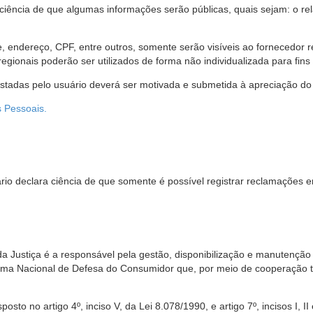
 ciência de que algumas informações serão públicas, quais sejam: o re
me, endereço, CPF, entre outros, somente serão visíveis ao fornecedor
gionais poderão ser utilizados de forma não individualizada para fins e
estadas pelo usuário deverá ser motivada e submetida à apreciação do 
s Pessoais.
io declara ciência de que somente é possível registrar reclamações e
da Justiça é a responsável pela gestão, disponibilização e manutenção
tema Nacional de Defesa do Consumidor que, por meio de cooperação 
sto no artigo 4º, inciso V, da Lei 8.078/1990, e artigo 7º, incisos I, II