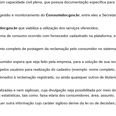
com capacidade civil plena, que possua documentação específica para 
a gestão e monitoramento do
Consumidor.gov.br
, entre eles a Secret
or.gov.br
que viabiliza a utilização dos serviços oferecidos;
ma de consumo ocorrido com fornecedor cadastrado na plataforma, em
to completo de postagem da reclamação pelo consumidor no sistema
sumidor espera que seja feito pela empresa, para a solução de sua re
pelos usuários para realização do cadastro (exemplo: nome completo, t
onados à reclamação registrada, ou ainda quaisquer outros de titularid
lizadas e nem sigilosas, cuja divulgação seja possibilitada por meio do
estatísticas, tais como, faixa etária dos consumidores, área, assunto
r outra informação cujo caráter sigiloso derive da lei ou de decisões p