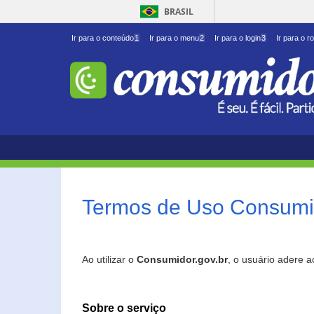
BRASIL
Ir para o conteúdo
1
Ir para o menu
2
Ir para o login
3
Ir para o r
Termos de Uso Consumid
Ao utilizar o
Consumidor.gov.br
, o usuário adere 
Sobre o serviço