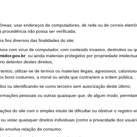
rrôneas; usar endereços de computadores, de rede ou de correio eletr
a procedência não possa ser verificada;
a fins diversos das finalidades do site;
quivos com vírus de computador, com conteúdo invasivo, destrutivo ou
idor.gov.br
, ou ainda materiais protegidos por propriedade intelectu
io detentor destes direitos;
tos, utilizar-se de termos ou materiais ilegais, agressivos, calunioso
 os bons costumes, a moral ou ainda que contrariem a ordem pública;
dos ou identificando-se como terceiro sem autorização deste último;
nformações pessoais ou outras quaisquer que, de algum modo, permitam
ações do site com o simples intuito de dificultar ou obstruir o registr
ou violar quaisquer direitos individuais (como a privacidade dos usuár
não envolva relação de consumo;