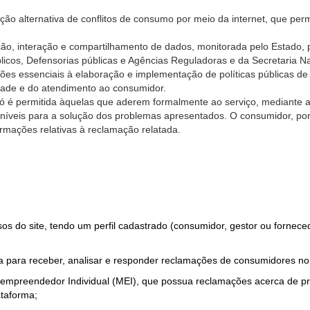
ão alternativa de conflitos de consumo por meio da internet, que perm
ção, interação e compartilhamento de dados, monitorada pelo Estado, 
úblicos, Defensorias públicas e Agências Reguladoras e da Secretaria 
ões essenciais à elaboração e implementação de políticas públicas de
dade e do atendimento ao consumidor.
só é permitida àquelas que aderem formalmente ao serviço, mediante
sponíveis para a solução dos problemas apresentados. O consumidor, po
rmações relativas à reclamação relatada.
rsos do site, tendo um perfil cadastrado (consumidor, gestor ou fornec
 para receber, analisar e responder reclamações de consumidores no
roempreendedor Individual (MEI), que possua reclamações acerca de 
taforma;