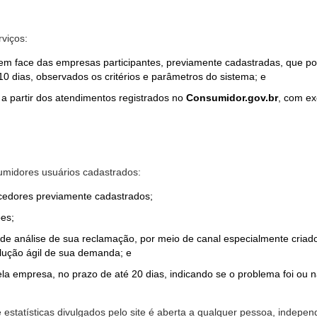
rviços:
em face das empresas participantes, previamente cadastradas, que por
0 dias, observados os critérios e parâmetros do sistema; e
a partir dos atendimentos registrados no
Consumidor.gov.br
, com ex
midores usuários cadastrados:
ecedores previamente cadastrados;
es;
o de análise de sua reclamação, por meio de canal especialmente cr
olução ágil de sua demanda; e
ela empresa, no prazo de até 20 dias, indicando se o problema foi ou n
e estatísticas divulgados pelo site é aberta a qualquer pessoa, indep