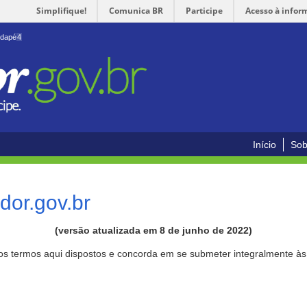
Simplifique!
Comunica BR
Participe
Acesso à infor
odapé
4
Início
Sob
or.gov.br
(versão atualizada em 8 de junho de 2022)
aos termos aqui dispostos e concorda em se submeter integralmente à