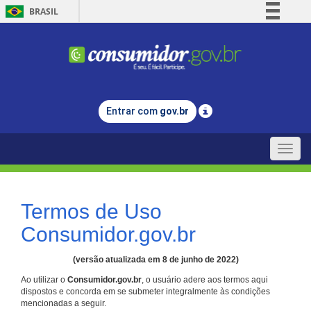
BRASIL
Simplifique!
Comunica BR
Participe
Acesso à informação
Entrar com
gov.br
Legislação
Canais
Toggle
naviga
Termos de Uso
Consumidor.gov.br
(versão atualizada em 8 de junho de 2022)
Ao utilizar o
Consumidor.gov.br
, o usuário adere aos termos aqui
dispostos e concorda em se submeter integralmente às condições
mencionadas a seguir.