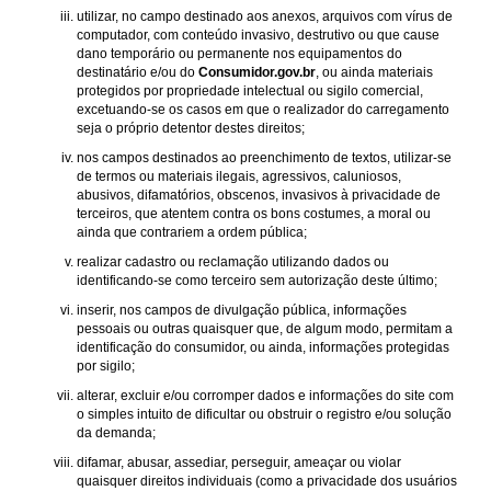
utilizar, no campo destinado aos anexos, arquivos com vírus de
computador, com conteúdo invasivo, destrutivo ou que cause
dano temporário ou permanente nos equipamentos do
destinatário e/ou do
Consumidor.gov.br
, ou ainda materiais
protegidos por propriedade intelectual ou sigilo comercial,
excetuando-se os casos em que o realizador do carregamento
seja o próprio detentor destes direitos;
nos campos destinados ao preenchimento de textos, utilizar-se
de termos ou materiais ilegais, agressivos, caluniosos,
abusivos, difamatórios, obscenos, invasivos à privacidade de
terceiros, que atentem contra os bons costumes, a moral ou
ainda que contrariem a ordem pública;
realizar cadastro ou reclamação utilizando dados ou
identificando-se como terceiro sem autorização deste último;
inserir, nos campos de divulgação pública, informações
pessoais ou outras quaisquer que, de algum modo, permitam a
identificação do consumidor, ou ainda, informações protegidas
por sigilo;
alterar, excluir e/ou corromper dados e informações do site com
o simples intuito de dificultar ou obstruir o registro e/ou solução
da demanda;
difamar, abusar, assediar, perseguir, ameaçar ou violar
quaisquer direitos individuais (como a privacidade dos usuários