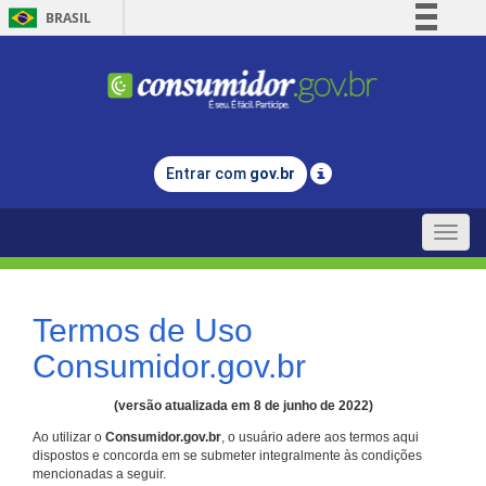
BRASIL
Simplifique!
Comunica BR
Participe
Acesso à informação
Entrar com
gov.br
Legislação
Canais
Toggle
naviga
Termos de Uso
Consumidor.gov.br
(versão atualizada em 8 de junho de 2022)
Ao utilizar o
Consumidor.gov.br
, o usuário adere aos termos aqui
dispostos e concorda em se submeter integralmente às condições
mencionadas a seguir.