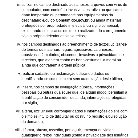
utilizar, no campo destinado aos anexos, arquivos com vírus de
computador, com conteúdo invasivo, destrutivo ou que cause
dano temporário ou permanente nos equipamentos do
destinatário e/ou do
Consumidor.gov.br
, ou ainda materiais
protegidos por propriedade intelectual ou sigilo comercial,
excetuando-se os casos em que o realizador do carregamento
seja o próprio detentor destes direitos;
nos campos destinados ao preenchimento de textos, utilizar-se
de termos ou materiais ilegais, agressivos, caluniosos,
abusivos, difamatórios, obscenos, invasivos à privacidade de
terceiros, que atentem contra os bons costumes, a moral ou
ainda que contrariem a ordem pública;
realizar cadastro ou reclamação utilizando dados ou
identificando-se como terceiro sem autorização deste último;
inserir, nos campos de divulgação pública, informações
pessoais ou outras quaisquer que, de algum modo, permitam a
identificação do consumidor, ou ainda, informações protegidas
por sigilo;
alterar, excluir e/ou corromper dados e informações do site com
o simples intuito de dificultar ou obstruir o registro e/ou solução
da demanda;
difamar, abusar, assediar, perseguir, ameaçar ou violar
quaisquer direitos individuais (como a privacidade dos usuários