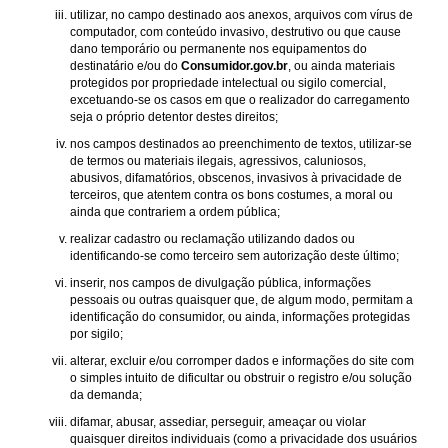
utilizar, no campo destinado aos anexos, arquivos com vírus de
computador, com conteúdo invasivo, destrutivo ou que cause
dano temporário ou permanente nos equipamentos do
destinatário e/ou do
Consumidor.gov.br
, ou ainda materiais
protegidos por propriedade intelectual ou sigilo comercial,
excetuando-se os casos em que o realizador do carregamento
seja o próprio detentor destes direitos;
nos campos destinados ao preenchimento de textos, utilizar-se
de termos ou materiais ilegais, agressivos, caluniosos,
abusivos, difamatórios, obscenos, invasivos à privacidade de
terceiros, que atentem contra os bons costumes, a moral ou
ainda que contrariem a ordem pública;
realizar cadastro ou reclamação utilizando dados ou
identificando-se como terceiro sem autorização deste último;
inserir, nos campos de divulgação pública, informações
pessoais ou outras quaisquer que, de algum modo, permitam a
identificação do consumidor, ou ainda, informações protegidas
por sigilo;
alterar, excluir e/ou corromper dados e informações do site com
o simples intuito de dificultar ou obstruir o registro e/ou solução
da demanda;
difamar, abusar, assediar, perseguir, ameaçar ou violar
quaisquer direitos individuais (como a privacidade dos usuários