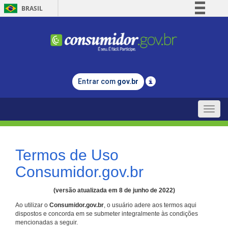
BRASIL
Simplifique!
Comunica BR
Participe
Acesso à informação
Entrar com
gov.br
Legislação
Canais
Toggle
naviga
Termos de Uso
Consumidor.gov.br
(versão atualizada em 8 de junho de 2022)
Ao utilizar o
Consumidor.gov.br
, o usuário adere aos termos aqui
dispostos e concorda em se submeter integralmente às condições
mencionadas a seguir.