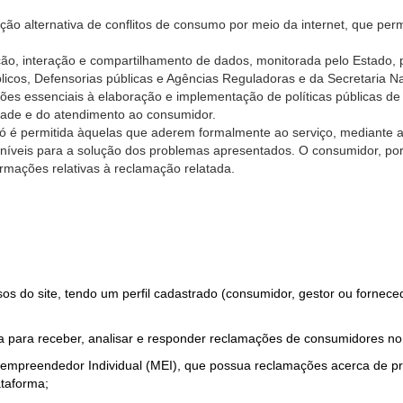
ão alternativa de conflitos de consumo por meio da internet, que perm
ção, interação e compartilhamento de dados, monitorada pelo Estado, 
úblicos, Defensorias públicas e Agências Reguladoras e da Secretaria 
ões essenciais à elaboração e implementação de políticas públicas de
dade e do atendimento ao consumidor.
só é permitida àquelas que aderem formalmente ao serviço, mediante
sponíveis para a solução dos problemas apresentados. O consumidor, po
rmações relativas à reclamação relatada.
rsos do site, tendo um perfil cadastrado (consumidor, gestor ou fornec
 para receber, analisar e responder reclamações de consumidores no
roempreendedor Individual (MEI), que possua reclamações acerca de 
taforma;