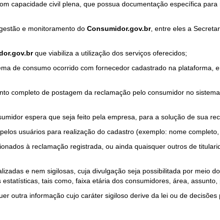
com capacidade civil plena, que possua documentação específica para 
a gestão e monitoramento do
Consumidor.gov.br
, entre eles a Secret
or.gov.br
que viabiliza a utilização dos serviços oferecidos;
ma de consumo ocorrido com fornecedor cadastrado na plataforma, em
to completo de postagem da reclamação pelo consumidor no sistema
sumidor espera que seja feito pela empresa, para a solução de sua re
pelos usuários para realização do cadastro (exemplo: nome completo, t
onados à reclamação registrada, ou ainda quaisquer outros de titularid
lizadas e nem sigilosas, cuja divulgação seja possibilitada por meio do
estatísticas, tais como, faixa etária dos consumidores, área, assunto
r outra informação cujo caráter sigiloso derive da lei ou de decisões p