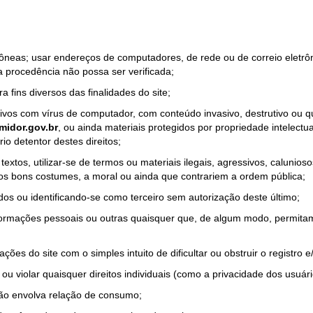
rrôneas; usar endereços de computadores, de rede ou de correio eletr
a procedência não possa ser verificada;
a fins diversos das finalidades do site;
quivos com vírus de computador, com conteúdo invasivo, destrutivo ou
idor.gov.br
, ou ainda materiais protegidos por propriedade intelectu
io detentor destes direitos;
tos, utilizar-se de termos ou materiais ilegais, agressivos, calunioso
 os bons costumes, a moral ou ainda que contrariem a ordem pública;
dos ou identificando-se como terceiro sem autorização deste último;
nformações pessoais ou outras quaisquer que, de algum modo, permitam
ações do site com o simples intuito de dificultar ou obstruir o registr
ou violar quaisquer direitos individuais (como a privacidade dos usuár
não envolva relação de consumo;