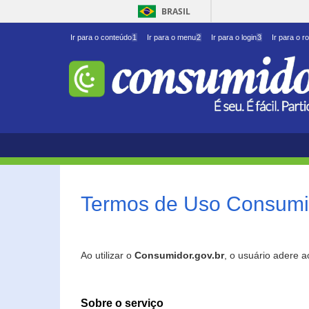
BRASIL
Ir para o conteúdo
1
Ir para o menu
2
Ir para o login
3
Ir para o r
Termos de Uso Consumid
Ao utilizar o
Consumidor.gov.br
, o usuário adere 
Sobre o serviço