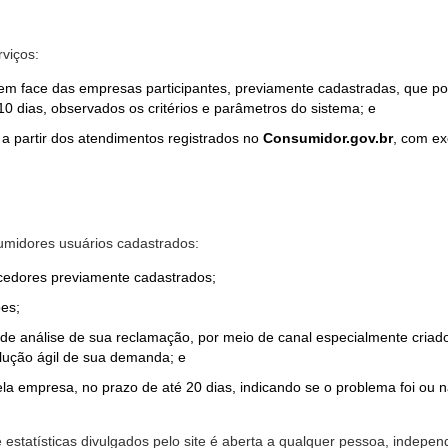
rviços:
em face das empresas participantes, previamente cadastradas, que por
0 dias, observados os critérios e parâmetros do sistema; e
a partir dos atendimentos registrados no
Consumidor.gov.br
, com ex
midores usuários cadastrados:
ecedores previamente cadastrados;
es;
o de análise de sua reclamação, por meio de canal especialmente cr
olução ágil de sua demanda; e
ela empresa, no prazo de até 20 dias, indicando se o problema foi ou n
e estatísticas divulgados pelo site é aberta a qualquer pessoa, indep