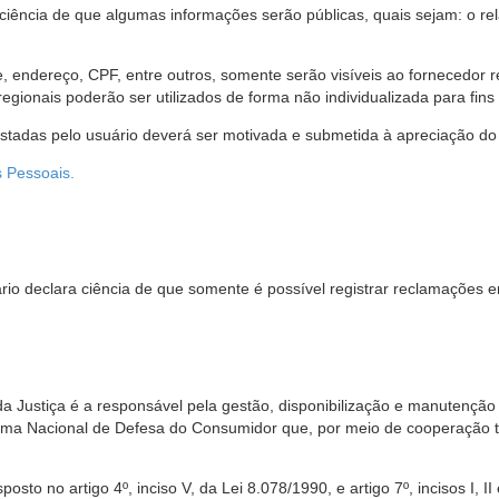
 ciência de que algumas informações serão públicas, quais sejam: o re
me, endereço, CPF, entre outros, somente serão visíveis ao fornecedor
gionais poderão ser utilizados de forma não individualizada para fins e
estadas pelo usuário deverá ser motivada e submetida à apreciação do 
s Pessoais.
io declara ciência de que somente é possível registrar reclamações e
da Justiça é a responsável pela gestão, disponibilização e manutenção
tema Nacional de Defesa do Consumidor que, por meio de cooperação 
sto no artigo 4º, inciso V, da Lei 8.078/1990, e artigo 7º, incisos I, II