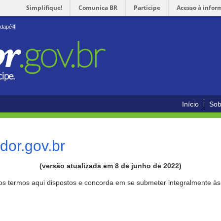
Simplifique!
Comunica BR
Participe
Acesso à infor
odapé
4
Início
Sob
or.gov.br
(versão atualizada em 8 de junho de 2022)
aos termos aqui dispostos e concorda em se submeter integralmente à