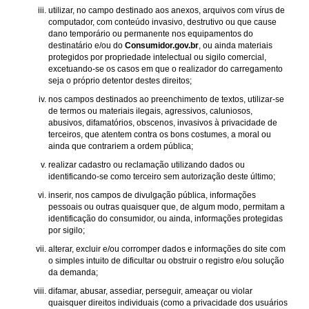
utilizar, no campo destinado aos anexos, arquivos com vírus de
computador, com conteúdo invasivo, destrutivo ou que cause
dano temporário ou permanente nos equipamentos do
destinatário e/ou do
Consumidor.gov.br
, ou ainda materiais
protegidos por propriedade intelectual ou sigilo comercial,
excetuando-se os casos em que o realizador do carregamento
seja o próprio detentor destes direitos;
nos campos destinados ao preenchimento de textos, utilizar-se
de termos ou materiais ilegais, agressivos, caluniosos,
abusivos, difamatórios, obscenos, invasivos à privacidade de
terceiros, que atentem contra os bons costumes, a moral ou
ainda que contrariem a ordem pública;
realizar cadastro ou reclamação utilizando dados ou
identificando-se como terceiro sem autorização deste último;
inserir, nos campos de divulgação pública, informações
pessoais ou outras quaisquer que, de algum modo, permitam a
identificação do consumidor, ou ainda, informações protegidas
por sigilo;
alterar, excluir e/ou corromper dados e informações do site com
o simples intuito de dificultar ou obstruir o registro e/ou solução
da demanda;
difamar, abusar, assediar, perseguir, ameaçar ou violar
quaisquer direitos individuais (como a privacidade dos usuários