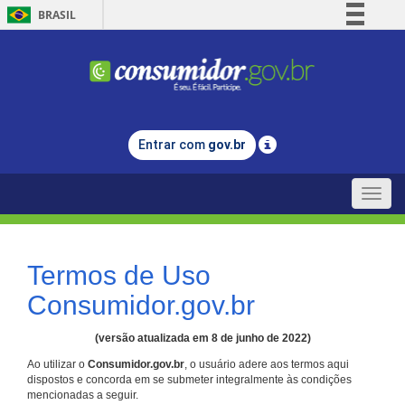
BRASIL
Simplifique!
Comunica BR
Participe
Acesso à informação
Entrar com
gov.br
Legislação
Canais
Toggle
naviga
Termos de Uso
Consumidor.gov.br
(versão atualizada em 8 de junho de 2022)
Ao utilizar o
Consumidor.gov.br
, o usuário adere aos termos aqui
dispostos e concorda em se submeter integralmente às condições
mencionadas a seguir.