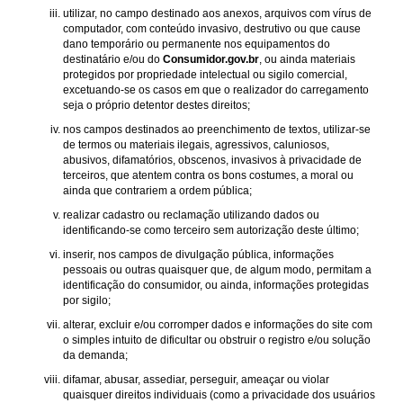
utilizar, no campo destinado aos anexos, arquivos com vírus de
computador, com conteúdo invasivo, destrutivo ou que cause
dano temporário ou permanente nos equipamentos do
destinatário e/ou do
Consumidor.gov.br
, ou ainda materiais
protegidos por propriedade intelectual ou sigilo comercial,
excetuando-se os casos em que o realizador do carregamento
seja o próprio detentor destes direitos;
nos campos destinados ao preenchimento de textos, utilizar-se
de termos ou materiais ilegais, agressivos, caluniosos,
abusivos, difamatórios, obscenos, invasivos à privacidade de
terceiros, que atentem contra os bons costumes, a moral ou
ainda que contrariem a ordem pública;
realizar cadastro ou reclamação utilizando dados ou
identificando-se como terceiro sem autorização deste último;
inserir, nos campos de divulgação pública, informações
pessoais ou outras quaisquer que, de algum modo, permitam a
identificação do consumidor, ou ainda, informações protegidas
por sigilo;
alterar, excluir e/ou corromper dados e informações do site com
o simples intuito de dificultar ou obstruir o registro e/ou solução
da demanda;
difamar, abusar, assediar, perseguir, ameaçar ou violar
quaisquer direitos individuais (como a privacidade dos usuários