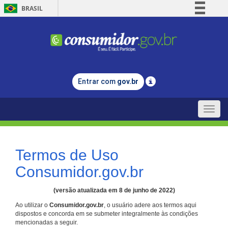
BRASIL
Simplifique!
Comunica BR
Participe
Acesso à informação
Entrar com
gov.br
Legislação
Canais
Toggle
naviga
Termos de Uso
Consumidor.gov.br
(versão atualizada em 8 de junho de 2022)
Ao utilizar o
Consumidor.gov.br
, o usuário adere aos termos aqui
dispostos e concorda em se submeter integralmente às condições
mencionadas a seguir.