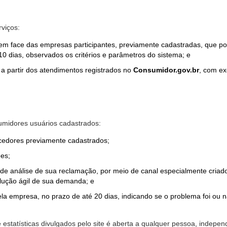
rviços:
em face das empresas participantes, previamente cadastradas, que por
0 dias, observados os critérios e parâmetros do sistema; e
a partir dos atendimentos registrados no
Consumidor.gov.br
, com ex
midores usuários cadastrados:
ecedores previamente cadastrados;
es;
o de análise de sua reclamação, por meio de canal especialmente cr
olução ágil de sua demanda; e
ela empresa, no prazo de até 20 dias, indicando se o problema foi ou n
e estatísticas divulgados pelo site é aberta a qualquer pessoa, indep