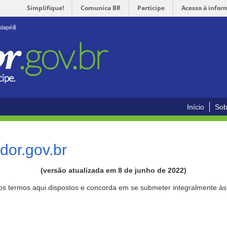
Simplifique!
Comunica BR
Participe
Acesso à infor
odapé
4
Início
Sob
or.gov.br
(versão atualizada em 8 de junho de 2022)
aos termos aqui dispostos e concorda em se submeter integralmente à