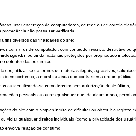
rrôneas; usar endereços de computadores, de rede ou de correio eletr
a procedência não possa ser verificada;
a fins diversos das finalidades do site;
quivos com vírus de computador, com conteúdo invasivo, destrutivo ou
idor.gov.br
, ou ainda materiais protegidos por propriedade intelectu
io detentor destes direitos;
tos, utilizar-se de termos ou materiais ilegais, agressivos, calunioso
 os bons costumes, a moral ou ainda que contrariem a ordem pública;
dos ou identificando-se como terceiro sem autorização deste último;
nformações pessoais ou outras quaisquer que, de algum modo, permitam
ações do site com o simples intuito de dificultar ou obstruir o registr
ou violar quaisquer direitos individuais (como a privacidade dos usuár
não envolva relação de consumo;