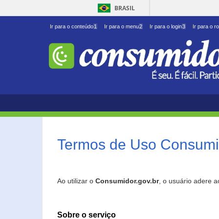
BRASIL
Ir para o conteúdo
1
Ir para o menu
2
Ir para o login
3
Ir para o r
Termos de Uso Consumid
Ao utilizar o
Consumidor.gov.br
, o usuário adere 
Sobre o serviço