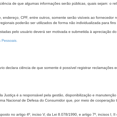
 ciência de que algumas informações serão públicas, quais sejam: o re
me, endereço, CPF, entre outros, somente serão visíveis ao fornecedor
gionais poderão ser utilizados de forma não individualizada para fins e
estadas pelo usuário deverá ser motivada e submetida à apreciação do 
s Pessoais.
io declara ciência de que somente é possível registrar reclamações e
da Justiça é a responsável pela gestão, disponibilização e manutenção
tema Nacional de Defesa do Consumidor que, por meio de cooperação 
sto no artigo 4º, inciso V, da Lei 8.078/1990, e artigo 7º, incisos I, II