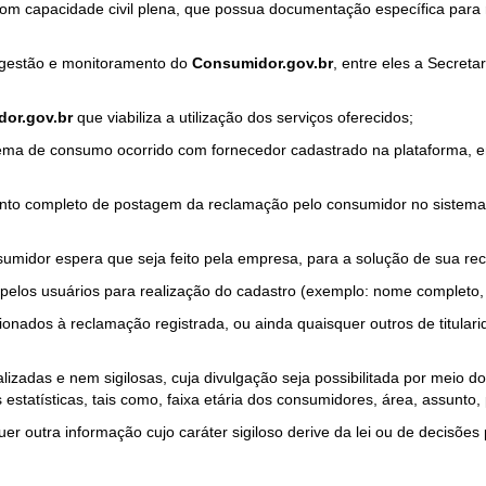
com capacidade civil plena, que possua documentação específica para 
a gestão e monitoramento do
Consumidor.gov.br
, entre eles a Secret
or.gov.br
que viabiliza a utilização dos serviços oferecidos;
ma de consumo ocorrido com fornecedor cadastrado na plataforma, em
to completo de postagem da reclamação pelo consumidor no sistema
sumidor espera que seja feito pela empresa, para a solução de sua re
pelos usuários para realização do cadastro (exemplo: nome completo, t
onados à reclamação registrada, ou ainda quaisquer outros de titularid
lizadas e nem sigilosas, cuja divulgação seja possibilitada por meio do
estatísticas, tais como, faixa etária dos consumidores, área, assunto
r outra informação cujo caráter sigiloso derive da lei ou de decisões p