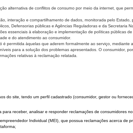
ão alternativa de conflitos de consumo por meio da internet, que perm
ção, interação e compartilhamento de dados, monitorada pelo Estado, 
úblicos, Defensorias públicas e Agências Reguladoras e da Secretaria 
ões essenciais à elaboração e implementação de políticas públicas de
dade e do atendimento ao consumidor.
só é permitida àquelas que aderem formalmente ao serviço, mediante
sponíveis para a solução dos problemas apresentados. O consumidor, po
rmações relativas à reclamação relatada.
rsos do site, tendo um perfil cadastrado (consumidor, gestor ou fornec
 para receber, analisar e responder reclamações de consumidores no
roempreendedor Individual (MEI), que possua reclamações acerca de 
taforma;