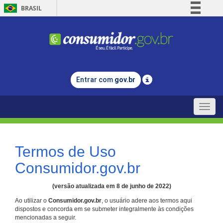
BRASIL
Simplifique!
Comunica BR
Participe
Acesso à informação
Entrar com
gov.br
Legislação
Canais
Toggle
naviga
Termos de Uso
Consumidor.gov.br
(versão atualizada em 8 de junho de 2022)
Ao utilizar o
Consumidor.gov.br
, o usuário adere aos termos aqui
dispostos e concorda em se submeter integralmente às condições
mencionadas a seguir.