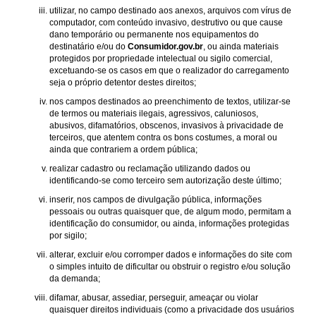
utilizar, no campo destinado aos anexos, arquivos com vírus de
computador, com conteúdo invasivo, destrutivo ou que cause
dano temporário ou permanente nos equipamentos do
destinatário e/ou do
Consumidor.gov.br
, ou ainda materiais
protegidos por propriedade intelectual ou sigilo comercial,
excetuando-se os casos em que o realizador do carregamento
seja o próprio detentor destes direitos;
nos campos destinados ao preenchimento de textos, utilizar-se
de termos ou materiais ilegais, agressivos, caluniosos,
abusivos, difamatórios, obscenos, invasivos à privacidade de
terceiros, que atentem contra os bons costumes, a moral ou
ainda que contrariem a ordem pública;
realizar cadastro ou reclamação utilizando dados ou
identificando-se como terceiro sem autorização deste último;
inserir, nos campos de divulgação pública, informações
pessoais ou outras quaisquer que, de algum modo, permitam a
identificação do consumidor, ou ainda, informações protegidas
por sigilo;
alterar, excluir e/ou corromper dados e informações do site com
o simples intuito de dificultar ou obstruir o registro e/ou solução
da demanda;
difamar, abusar, assediar, perseguir, ameaçar ou violar
quaisquer direitos individuais (como a privacidade dos usuários