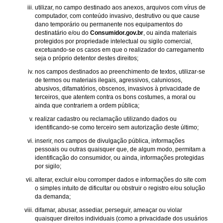
utilizar, no campo destinado aos anexos, arquivos com vírus de
computador, com conteúdo invasivo, destrutivo ou que cause
dano temporário ou permanente nos equipamentos do
destinatário e/ou do
Consumidor.gov.br
, ou ainda materiais
protegidos por propriedade intelectual ou sigilo comercial,
excetuando-se os casos em que o realizador do carregamento
seja o próprio detentor destes direitos;
nos campos destinados ao preenchimento de textos, utilizar-se
de termos ou materiais ilegais, agressivos, caluniosos,
abusivos, difamatórios, obscenos, invasivos à privacidade de
terceiros, que atentem contra os bons costumes, a moral ou
ainda que contrariem a ordem pública;
realizar cadastro ou reclamação utilizando dados ou
identificando-se como terceiro sem autorização deste último;
inserir, nos campos de divulgação pública, informações
pessoais ou outras quaisquer que, de algum modo, permitam a
identificação do consumidor, ou ainda, informações protegidas
por sigilo;
alterar, excluir e/ou corromper dados e informações do site com
o simples intuito de dificultar ou obstruir o registro e/ou solução
da demanda;
difamar, abusar, assediar, perseguir, ameaçar ou violar
quaisquer direitos individuais (como a privacidade dos usuários