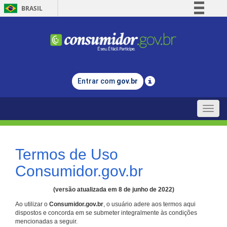
BRASIL
Simplifique!
Comunica BR
Participe
Acesso à informação
Entrar com
gov.br
Legislação
Canais
Toggle
naviga
Termos de Uso
Consumidor.gov.br
(versão atualizada em 8 de junho de 2022)
Ao utilizar o
Consumidor.gov.br
, o usuário adere aos termos aqui
dispostos e concorda em se submeter integralmente às condições
mencionadas a seguir.