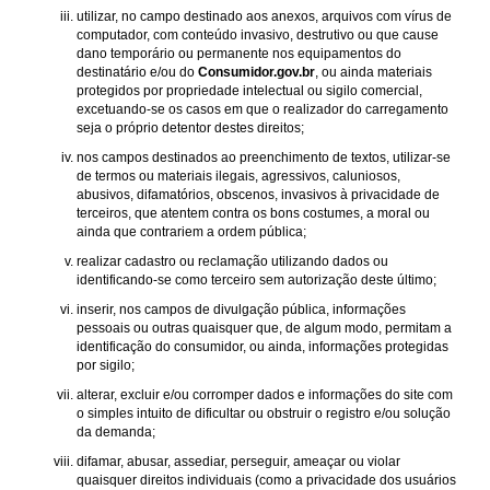
utilizar, no campo destinado aos anexos, arquivos com vírus de
computador, com conteúdo invasivo, destrutivo ou que cause
dano temporário ou permanente nos equipamentos do
destinatário e/ou do
Consumidor.gov.br
, ou ainda materiais
protegidos por propriedade intelectual ou sigilo comercial,
excetuando-se os casos em que o realizador do carregamento
seja o próprio detentor destes direitos;
nos campos destinados ao preenchimento de textos, utilizar-se
de termos ou materiais ilegais, agressivos, caluniosos,
abusivos, difamatórios, obscenos, invasivos à privacidade de
terceiros, que atentem contra os bons costumes, a moral ou
ainda que contrariem a ordem pública;
realizar cadastro ou reclamação utilizando dados ou
identificando-se como terceiro sem autorização deste último;
inserir, nos campos de divulgação pública, informações
pessoais ou outras quaisquer que, de algum modo, permitam a
identificação do consumidor, ou ainda, informações protegidas
por sigilo;
alterar, excluir e/ou corromper dados e informações do site com
o simples intuito de dificultar ou obstruir o registro e/ou solução
da demanda;
difamar, abusar, assediar, perseguir, ameaçar ou violar
quaisquer direitos individuais (como a privacidade dos usuários