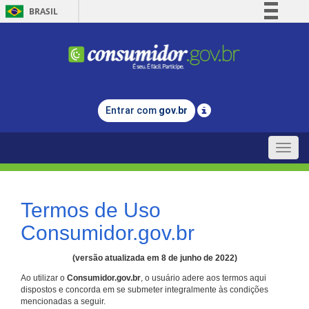
BRASIL
Simplifique!
Comunica BR
Participe
Acesso à informação
Entrar com
gov.br
Legislação
Canais
Toggle
naviga
Termos de Uso
Consumidor.gov.br
(versão atualizada em 8 de junho de 2022)
Ao utilizar o
Consumidor.gov.br
, o usuário adere aos termos aqui
dispostos e concorda em se submeter integralmente às condições
mencionadas a seguir.