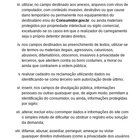
utilizar, no campo destinado aos anexos, arquivos com vírus de
computador, com conteúdo invasivo, destrutivo ou que cause
dano temporário ou permanente nos equipamentos do
destinatário e/ou do
Consumidor.gov.br
, ou ainda materiais
protegidos por propriedade intelectual ou sigilo comercial,
excetuando-se os casos em que o realizador do carregamento
seja o próprio detentor destes direitos;
nos campos destinados ao preenchimento de textos, utilizar-se
de termos ou materiais ilegais, agressivos, caluniosos,
abusivos, difamatórios, obscenos, invasivos à privacidade de
terceiros, que atentem contra os bons costumes, a moral ou
ainda que contrariem a ordem pública;
realizar cadastro ou reclamação utilizando dados ou
identificando-se como terceiro sem autorização deste último;
inserir, nos campos de divulgação pública, informações
pessoais ou outras quaisquer que, de algum modo, permitam a
identificação do consumidor, ou ainda, informações protegidas
por sigilo;
alterar, excluir e/ou corromper dados e informações do site com
o simples intuito de dificultar ou obstruir o registro e/ou solução
da demanda;
difamar, abusar, assediar, perseguir, ameaçar ou violar
quaisquer direitos individuais (como a privacidade dos usuários