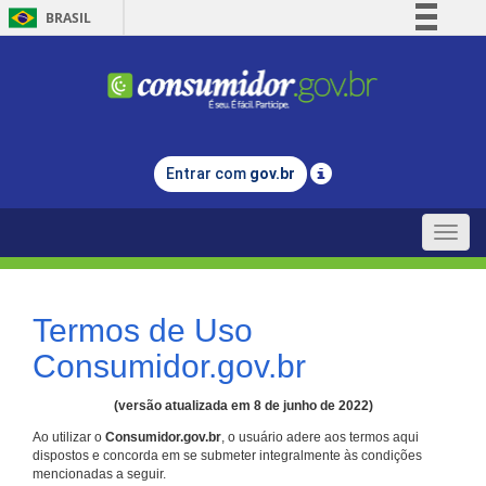
BRASIL
Simplifique!
Comunica BR
Participe
Acesso à informação
Entrar com
gov.br
Legislação
Canais
Toggle
naviga
Termos de Uso
Consumidor.gov.br
(versão atualizada em 8 de junho de 2022)
Ao utilizar o
Consumidor.gov.br
, o usuário adere aos termos aqui
dispostos e concorda em se submeter integralmente às condições
mencionadas a seguir.