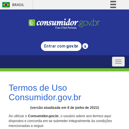
BRASIL
Simplifique!
Comunica BR
Participe
Acesso à informação
Entrar com
gov.br
Legislação
Canais
Toggle
naviga
Termos de Uso
Consumidor.gov.br
(versão atualizada em 8 de junho de 2022)
Ao utilizar o
Consumidor.gov.br
, o usuário adere aos termos aqui
dispostos e concorda em se submeter integralmente às condições
mencionadas a seguir.