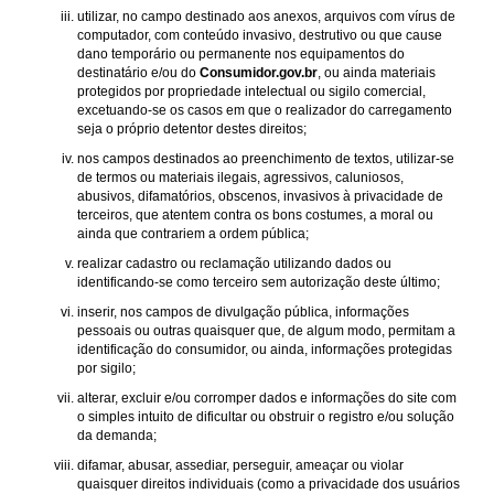
utilizar, no campo destinado aos anexos, arquivos com vírus de
computador, com conteúdo invasivo, destrutivo ou que cause
dano temporário ou permanente nos equipamentos do
destinatário e/ou do
Consumidor.gov.br
, ou ainda materiais
protegidos por propriedade intelectual ou sigilo comercial,
excetuando-se os casos em que o realizador do carregamento
seja o próprio detentor destes direitos;
nos campos destinados ao preenchimento de textos, utilizar-se
de termos ou materiais ilegais, agressivos, caluniosos,
abusivos, difamatórios, obscenos, invasivos à privacidade de
terceiros, que atentem contra os bons costumes, a moral ou
ainda que contrariem a ordem pública;
realizar cadastro ou reclamação utilizando dados ou
identificando-se como terceiro sem autorização deste último;
inserir, nos campos de divulgação pública, informações
pessoais ou outras quaisquer que, de algum modo, permitam a
identificação do consumidor, ou ainda, informações protegidas
por sigilo;
alterar, excluir e/ou corromper dados e informações do site com
o simples intuito de dificultar ou obstruir o registro e/ou solução
da demanda;
difamar, abusar, assediar, perseguir, ameaçar ou violar
quaisquer direitos individuais (como a privacidade dos usuários