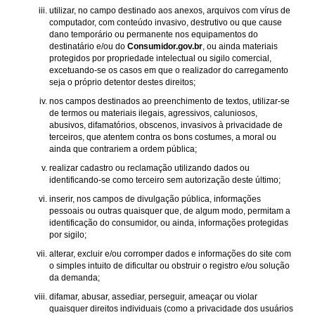
utilizar, no campo destinado aos anexos, arquivos com vírus de
computador, com conteúdo invasivo, destrutivo ou que cause
dano temporário ou permanente nos equipamentos do
destinatário e/ou do
Consumidor.gov.br
, ou ainda materiais
protegidos por propriedade intelectual ou sigilo comercial,
excetuando-se os casos em que o realizador do carregamento
seja o próprio detentor destes direitos;
nos campos destinados ao preenchimento de textos, utilizar-se
de termos ou materiais ilegais, agressivos, caluniosos,
abusivos, difamatórios, obscenos, invasivos à privacidade de
terceiros, que atentem contra os bons costumes, a moral ou
ainda que contrariem a ordem pública;
realizar cadastro ou reclamação utilizando dados ou
identificando-se como terceiro sem autorização deste último;
inserir, nos campos de divulgação pública, informações
pessoais ou outras quaisquer que, de algum modo, permitam a
identificação do consumidor, ou ainda, informações protegidas
por sigilo;
alterar, excluir e/ou corromper dados e informações do site com
o simples intuito de dificultar ou obstruir o registro e/ou solução
da demanda;
difamar, abusar, assediar, perseguir, ameaçar ou violar
quaisquer direitos individuais (como a privacidade dos usuários