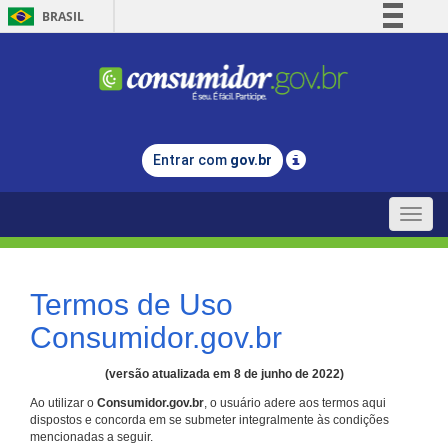
BRASIL
Simplifique!
Comunica BR
Participe
Acesso à informação
Entrar com
gov.br
Legislação
Canais
Toggle
naviga
Termos de Uso
Consumidor.gov.br
(versão atualizada em 8 de junho de 2022)
Ao utilizar o
Consumidor.gov.br
, o usuário adere aos termos aqui
dispostos e concorda em se submeter integralmente às condições
mencionadas a seguir.