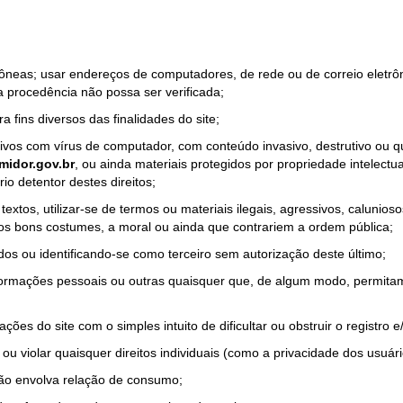
rrôneas; usar endereços de computadores, de rede ou de correio eletr
a procedência não possa ser verificada;
a fins diversos das finalidades do site;
quivos com vírus de computador, com conteúdo invasivo, destrutivo ou
idor.gov.br
, ou ainda materiais protegidos por propriedade intelectu
io detentor destes direitos;
tos, utilizar-se de termos ou materiais ilegais, agressivos, calunioso
 os bons costumes, a moral ou ainda que contrariem a ordem pública;
dos ou identificando-se como terceiro sem autorização deste último;
nformações pessoais ou outras quaisquer que, de algum modo, permitam
ações do site com o simples intuito de dificultar ou obstruir o registr
ou violar quaisquer direitos individuais (como a privacidade dos usuár
não envolva relação de consumo;