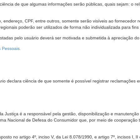
 ciência de que algumas informações serão públicas, quais sejam: o re
me, endereço, CPF, entre outros, somente serão visíveis ao fornecedor
gionais poderão ser utilizados de forma não individualizada para fins e
estadas pelo usuário deverá ser motivada e submetida à apreciação do 
s Pessoais.
io declara ciência de que somente é possível registrar reclamações e
da Justiça é a responsável pela gestão, disponibilização e manutenção
tema Nacional de Defesa do Consumidor que, por meio de cooperação 
sto no artigo 4º, inciso V, da Lei 8.078/1990, e artigo 7º, incisos I, II