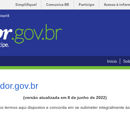
Simplifique!
Comunica BR
Participe
Acesso à infor
odapé
4
Início
Sob
or.gov.br
(versão atualizada em 8 de junho de 2022)
aos termos aqui dispostos e concorda em se submeter integralmente à