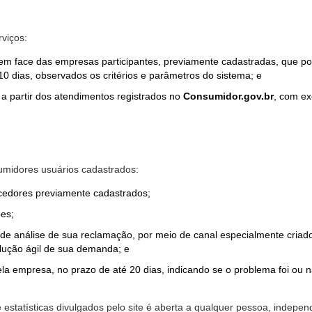
rviços:
em face das empresas participantes, previamente cadastradas, que por
0 dias, observados os critérios e parâmetros do sistema; e
a partir dos atendimentos registrados no
Consumidor.gov.br
, com ex
midores usuários cadastrados:
ecedores previamente cadastrados;
es;
o de análise de sua reclamação, por meio de canal especialmente cr
olução ágil de sua demanda; e
ela empresa, no prazo de até 20 dias, indicando se o problema foi ou n
e estatísticas divulgados pelo site é aberta a qualquer pessoa, indep