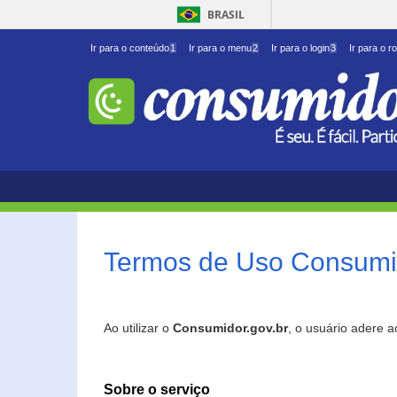
BRASIL
Ir para o conteúdo
1
Ir para o menu
2
Ir para o login
3
Ir para o r
Termos de Uso Consumid
Ao utilizar o
Consumidor.gov.br
, o usuário adere 
Sobre o serviço