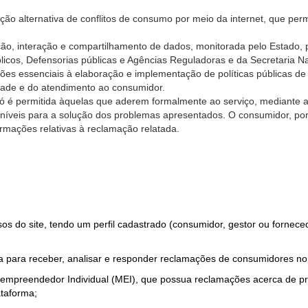
ão alternativa de conflitos de consumo por meio da internet, que perm
ção, interação e compartilhamento de dados, monitorada pelo Estado, 
úblicos, Defensorias públicas e Agências Reguladoras e da Secretaria 
ões essenciais à elaboração e implementação de políticas públicas de
dade e do atendimento ao consumidor.
só é permitida àquelas que aderem formalmente ao serviço, mediante
sponíveis para a solução dos problemas apresentados. O consumidor, po
rmações relativas à reclamação relatada.
rsos do site, tendo um perfil cadastrado (consumidor, gestor ou fornec
 para receber, analisar e responder reclamações de consumidores no
roempreendedor Individual (MEI), que possua reclamações acerca de 
taforma;