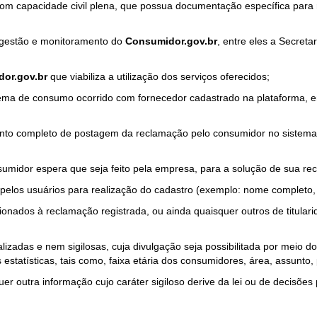
com capacidade civil plena, que possua documentação específica para 
a gestão e monitoramento do
Consumidor.gov.br
, entre eles a Secret
or.gov.br
que viabiliza a utilização dos serviços oferecidos;
ma de consumo ocorrido com fornecedor cadastrado na plataforma, em
to completo de postagem da reclamação pelo consumidor no sistema
sumidor espera que seja feito pela empresa, para a solução de sua re
pelos usuários para realização do cadastro (exemplo: nome completo, t
onados à reclamação registrada, ou ainda quaisquer outros de titularid
lizadas e nem sigilosas, cuja divulgação seja possibilitada por meio do
estatísticas, tais como, faixa etária dos consumidores, área, assunto
r outra informação cujo caráter sigiloso derive da lei ou de decisões p