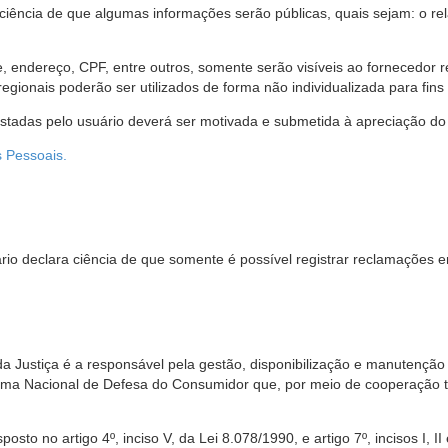
 ciência de que algumas informações serão públicas, quais sejam: o re
me, endereço, CPF, entre outros, somente serão visíveis ao fornecedor
gionais poderão ser utilizados de forma não individualizada para fins e
estadas pelo usuário deverá ser motivada e submetida à apreciação do 
s Pessoais.
io declara ciência de que somente é possível registrar reclamações e
da Justiça é a responsável pela gestão, disponibilização e manutenção
tema Nacional de Defesa do Consumidor que, por meio de cooperação 
sto no artigo 4º, inciso V, da Lei 8.078/1990, e artigo 7º, incisos I, II