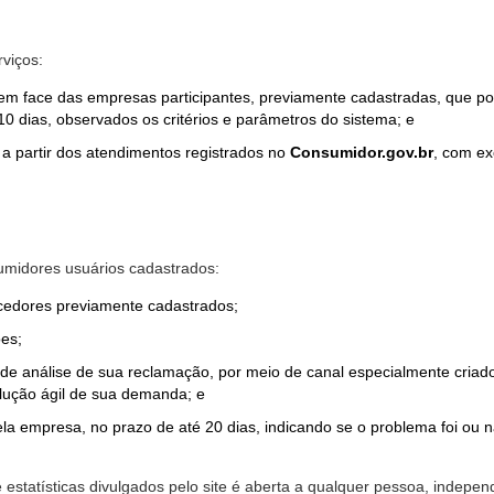
rviços:
em face das empresas participantes, previamente cadastradas, que por
0 dias, observados os critérios e parâmetros do sistema; e
a partir dos atendimentos registrados no
Consumidor.gov.br
, com ex
midores usuários cadastrados:
ecedores previamente cadastrados;
es;
o de análise de sua reclamação, por meio de canal especialmente cr
olução ágil de sua demanda; e
ela empresa, no prazo de até 20 dias, indicando se o problema foi ou n
e estatísticas divulgados pelo site é aberta a qualquer pessoa, indep