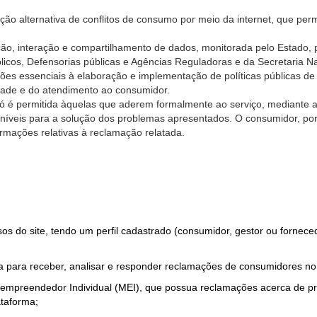
ão alternativa de conflitos de consumo por meio da internet, que perm
ção, interação e compartilhamento de dados, monitorada pelo Estado, 
úblicos, Defensorias públicas e Agências Reguladoras e da Secretaria 
ões essenciais à elaboração e implementação de políticas públicas de
dade e do atendimento ao consumidor.
só é permitida àquelas que aderem formalmente ao serviço, mediante
sponíveis para a solução dos problemas apresentados. O consumidor, po
rmações relativas à reclamação relatada.
rsos do site, tendo um perfil cadastrado (consumidor, gestor ou fornec
 para receber, analisar e responder reclamações de consumidores no
roempreendedor Individual (MEI), que possua reclamações acerca de 
taforma;