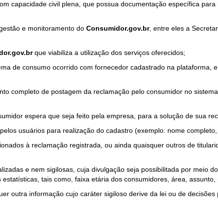
com capacidade civil plena, que possua documentação específica para 
a gestão e monitoramento do
Consumidor.gov.br
, entre eles a Secret
or.gov.br
que viabiliza a utilização dos serviços oferecidos;
ma de consumo ocorrido com fornecedor cadastrado na plataforma, em
to completo de postagem da reclamação pelo consumidor no sistema
sumidor espera que seja feito pela empresa, para a solução de sua re
pelos usuários para realização do cadastro (exemplo: nome completo, t
onados à reclamação registrada, ou ainda quaisquer outros de titularid
lizadas e nem sigilosas, cuja divulgação seja possibilitada por meio do
estatísticas, tais como, faixa etária dos consumidores, área, assunto
r outra informação cujo caráter sigiloso derive da lei ou de decisões p