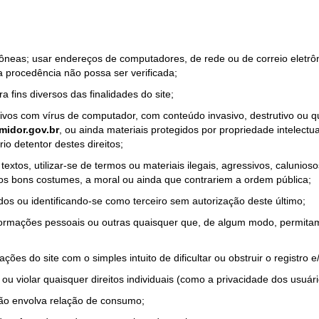
rrôneas; usar endereços de computadores, de rede ou de correio eletr
a procedência não possa ser verificada;
a fins diversos das finalidades do site;
quivos com vírus de computador, com conteúdo invasivo, destrutivo ou
idor.gov.br
, ou ainda materiais protegidos por propriedade intelectu
io detentor destes direitos;
tos, utilizar-se de termos ou materiais ilegais, agressivos, calunioso
 os bons costumes, a moral ou ainda que contrariem a ordem pública;
dos ou identificando-se como terceiro sem autorização deste último;
nformações pessoais ou outras quaisquer que, de algum modo, permitam
ações do site com o simples intuito de dificultar ou obstruir o registr
ou violar quaisquer direitos individuais (como a privacidade dos usuár
não envolva relação de consumo;