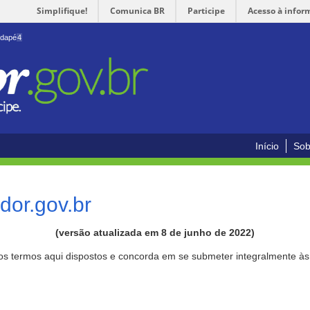
Simplifique!
Comunica BR
Participe
Acesso à infor
odapé
4
Início
Sob
or.gov.br
(versão atualizada em 8 de junho de 2022)
aos termos aqui dispostos e concorda em se submeter integralmente à