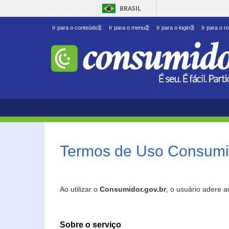
BRASIL
Ir para o conteúdo
1
Ir para o menu
2
Ir para o login
3
Ir para o r
Termos de Uso Consumid
Ao utilizar o
Consumidor.gov.br
, o usuário adere 
Sobre o serviço