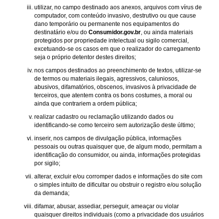
utilizar, no campo destinado aos anexos, arquivos com vírus de
computador, com conteúdo invasivo, destrutivo ou que cause
dano temporário ou permanente nos equipamentos do
destinatário e/ou do
Consumidor.gov.br
, ou ainda materiais
protegidos por propriedade intelectual ou sigilo comercial,
excetuando-se os casos em que o realizador do carregamento
seja o próprio detentor destes direitos;
nos campos destinados ao preenchimento de textos, utilizar-se
de termos ou materiais ilegais, agressivos, caluniosos,
abusivos, difamatórios, obscenos, invasivos à privacidade de
terceiros, que atentem contra os bons costumes, a moral ou
ainda que contrariem a ordem pública;
realizar cadastro ou reclamação utilizando dados ou
identificando-se como terceiro sem autorização deste último;
inserir, nos campos de divulgação pública, informações
pessoais ou outras quaisquer que, de algum modo, permitam a
identificação do consumidor, ou ainda, informações protegidas
por sigilo;
alterar, excluir e/ou corromper dados e informações do site com
o simples intuito de dificultar ou obstruir o registro e/ou solução
da demanda;
difamar, abusar, assediar, perseguir, ameaçar ou violar
quaisquer direitos individuais (como a privacidade dos usuários