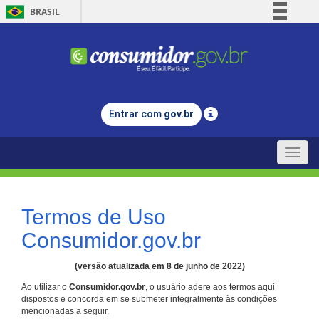
BRASIL
Simplifique!
Comunica BR
Participe
Acesso à informação
Entrar com
gov.br
Legislação
Canais
Toggle
naviga
Termos de Uso
Consumidor.gov.br
(versão atualizada em 8 de junho de 2022)
Ao utilizar o
Consumidor.gov.br
, o usuário adere aos termos aqui
dispostos e concorda em se submeter integralmente às condições
mencionadas a seguir.