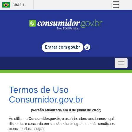
BRASIL
Simplifique!
Comunica BR
Participe
Acesso à informação
Entrar com
gov.br
Legislação
Canais
Toggle
naviga
Termos de Uso
Consumidor.gov.br
(versão atualizada em 8 de junho de 2022)
Ao utilizar o
Consumidor.gov.br
, o usuário adere aos termos aqui
dispostos e concorda em se submeter integralmente às condições
mencionadas a seguir.