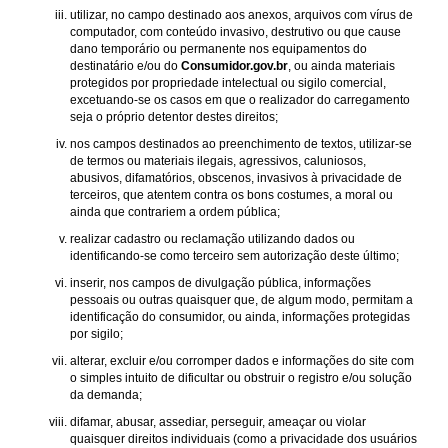
utilizar, no campo destinado aos anexos, arquivos com vírus de
computador, com conteúdo invasivo, destrutivo ou que cause
dano temporário ou permanente nos equipamentos do
destinatário e/ou do
Consumidor.gov.br
, ou ainda materiais
protegidos por propriedade intelectual ou sigilo comercial,
excetuando-se os casos em que o realizador do carregamento
seja o próprio detentor destes direitos;
nos campos destinados ao preenchimento de textos, utilizar-se
de termos ou materiais ilegais, agressivos, caluniosos,
abusivos, difamatórios, obscenos, invasivos à privacidade de
terceiros, que atentem contra os bons costumes, a moral ou
ainda que contrariem a ordem pública;
realizar cadastro ou reclamação utilizando dados ou
identificando-se como terceiro sem autorização deste último;
inserir, nos campos de divulgação pública, informações
pessoais ou outras quaisquer que, de algum modo, permitam a
identificação do consumidor, ou ainda, informações protegidas
por sigilo;
alterar, excluir e/ou corromper dados e informações do site com
o simples intuito de dificultar ou obstruir o registro e/ou solução
da demanda;
difamar, abusar, assediar, perseguir, ameaçar ou violar
quaisquer direitos individuais (como a privacidade dos usuários