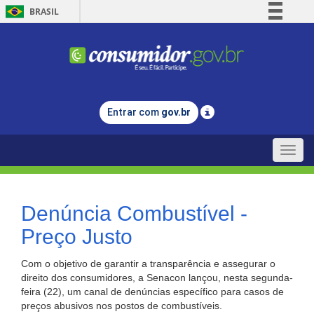
BRASIL
Simplifique!
Comunica BR
Participe
Acesso à informação
Entrar com
gov.br
Legislação
Canais
Toggle
naviga
Denúncia Combustível -
Preço Justo
Com o objetivo de garantir a transparência e assegurar o
direito dos consumidores, a Senacon lançou, nesta segunda-
feira (22), um canal de denúncias específico para casos de
preços abusivos nos postos de combustíveis.