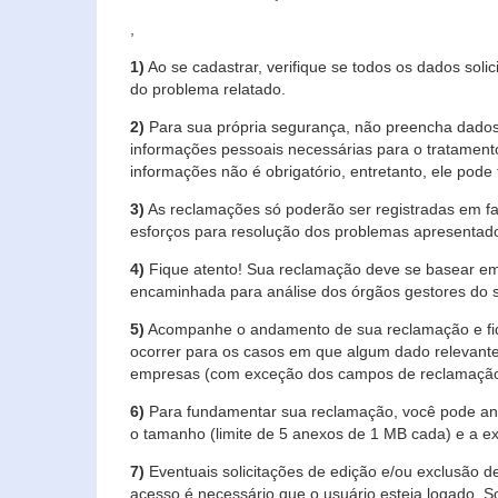
,
1)
Ao se cadastrar, verifique se todos os dados soli
do problema relatado.
2)
Para sua própria segurança, não preencha dados 
informações pessoais necessárias para o tratament
informações não é obrigatório, entretanto, ele pode 
3)
As reclamações só poderão ser registradas em fa
esforços para resolução dos problemas apresentad
4)
Fique atento! Sua reclamação deve se basear em
encaminhada para análise dos órgãos gestores do 
5)
Acompanhe o andamento de sua reclamação e fiqu
ocorrer para os casos em que algum dado relevante
empresas (com exceção dos campos de reclamação, re
6)
Para fundamentar sua reclamação, você pode anex
o tamanho (limite de 5 anexos de 1 MB cada) e a exte
7)
Eventuais solicitações de edição e/ou exclusão
acesso é necessário que o usuário esteja logado. S