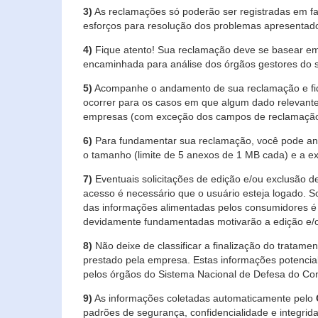
3)
As reclamações só poderão ser registradas em fa
esforços para resolução dos problemas apresentad
4)
Fique atento! Sua reclamação deve se basear em
encaminhada para análise dos órgãos gestores do 
5)
Acompanhe o andamento de sua reclamação e fiqu
ocorrer para os casos em que algum dado relevante
empresas (com exceção dos campos de reclamação, re
6)
Para fundamentar sua reclamação, você pode anex
o tamanho (limite de 5 anexos de 1 MB cada) e a exte
7)
Eventuais solicitações de edição e/ou exclusão
acesso é necessário que o usuário esteja logado. S
das informações alimentadas pelos consumidores é 
devidamente fundamentadas motivarão a edição e/o
8)
Não deixe de classificar a finalização do tratame
prestado pela empresa. Estas informações potenci
pelos órgãos do Sistema Nacional de Defesa do Co
9)
As informações coletadas automaticamente pelo
padrões de segurança, confidencialidade e integrida