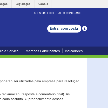
mação
Legislação
Canais
ACESSIBILIDADE
ALTO CONTRASTE
Entrar com
gov.br
re o Serviço
Empresas Participantes
Indicadores
s poderão ser utilizadas pela empresa para resolução
eclamação, resposta e comentário final). As
 de cada assunto. O preenchimento dessas