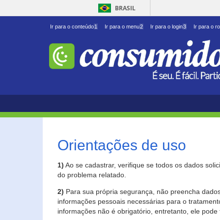
BRASIL
Ir para o conteúdo
1
Ir para o menu
2
Ir para o login
3
Ir para o r
Orientações de uso
1)
Ao se cadastrar, verifique se todos os dados soli
do problema relatado.
2)
Para sua própria segurança, não preencha dados 
informações pessoais necessárias para o tratament
informações não é obrigatório, entretanto, ele pode 