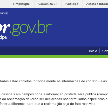
Simplifique!
Comunica BR
Participe
Acesso à infor
odapé
4
Início
Sob
citados estão corretos, principalmente as informações de contato - ela
pessoais em campos onde a informação postada será pública (campo r
o da reclamação deverão ser declaradas nos formulários específicos
fazer a diferença para que a reclamação seja de fato resolvida.