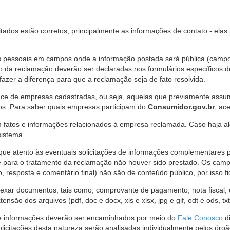
citados estão corretos, principalmente as informações de contato - ela
pessoais em campos onde a informação postada será pública (campo r
o da reclamação deverão ser declaradas nos formulários específicos
fazer a diferença para que a reclamação seja de fato resolvida.
ce de empresas cadastradas, ou seja, aquelas que previamente assumi
os. Para saber quais empresas participam do
Consumidor.gov.br
, ac
 fatos e informações relacionados à empresa reclamada. Caso haja al
sistema.
e atento às eventuais solicitações de informações complementares 
 para o tratamento da reclamação não houver sido prestado. Os camp
sposta e comentário final) não são de conteúdo público, por isso fique
ar documentos, tais como, comprovante de pagamento, nota fiscal, ord
nsão dos arquivos (pdf, doc e docx, xls e xlsx, jpg e gif, odt e ods, tx
 de informações deverão ser encaminhados por meio do
Fale Conosco
di
olicitações desta natureza serão analisadas individualmente pelos órg