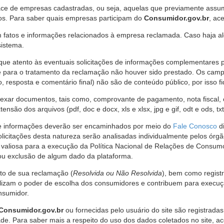
ce de empresas cadastradas, ou seja, aquelas que previamente assumi
os. Para saber quais empresas participam do
Consumidor.gov.br
, ac
 fatos e informações relacionados à empresa reclamada. Caso haja al
sistema.
e atento às eventuais solicitações de informações complementares 
 para o tratamento da reclamação não houver sido prestado. Os camp
sposta e comentário final) não são de conteúdo público, por isso fique
ar documentos, tais como, comprovante de pagamento, nota fiscal, ord
nsão dos arquivos (pdf, doc e docx, xls e xlsx, jpg e gif, odt e ods, tx
 de informações deverão ser encaminhados por meio do
Fale Conosco
di
olicitações desta natureza serão analisadas individualmente pelos órg
valiosa para a execução da Política Nacional de Relações de Consumo
u exclusão de algum dado da plataforma.
nto de sua reclamação (
Resolvida ou Não Resolvida
), bem como regist
alizam o poder de escolha dos consumidores e contribuem para execu
nsumidor.
Consumidor.gov.br
ou fornecidas pelo usuário do site são registrad
de. Para saber mais a respeito do uso dos dados coletados no site, ac