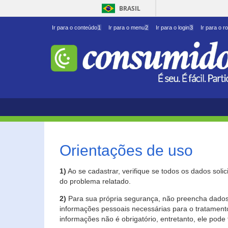
BRASIL
Ir para o conteúdo
1
Ir para o menu
2
Ir para o login
3
Ir para o r
Orientações de uso
1)
Ao se cadastrar, verifique se todos os dados soli
do problema relatado.
2)
Para sua própria segurança, não preencha dados 
informações pessoais necessárias para o tratament
informações não é obrigatório, entretanto, ele pode 