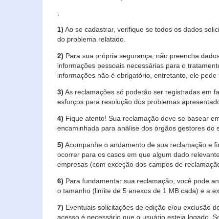
,
1)
Ao se cadastrar, verifique se todos os dados soli
do problema relatado.
2)
Para sua própria segurança, não preencha dados 
informações pessoais necessárias para o tratament
informações não é obrigatório, entretanto, ele pode 
3)
As reclamações só poderão ser registradas em fa
esforços para resolução dos problemas apresentad
4)
Fique atento! Sua reclamação deve se basear em
encaminhada para análise dos órgãos gestores do 
5)
Acompanhe o andamento de sua reclamação e fiqu
ocorrer para os casos em que algum dado relevante
empresas (com exceção dos campos de reclamação, re
6)
Para fundamentar sua reclamação, você pode anex
o tamanho (limite de 5 anexos de 1 MB cada) e a exte
7)
Eventuais solicitações de edição e/ou exclusão
acesso é necessário que o usuário esteja logado. S