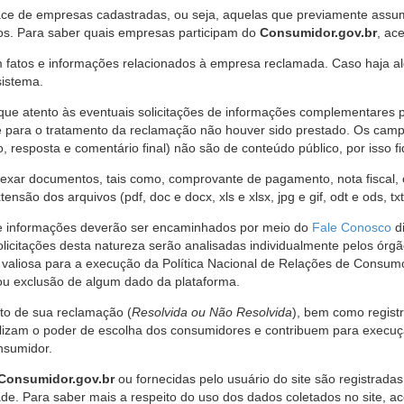
ce de empresas cadastradas, ou seja, aquelas que previamente assumi
os. Para saber quais empresas participam do
Consumidor.gov.br
, ac
 fatos e informações relacionados à empresa reclamada. Caso haja al
sistema.
e atento às eventuais solicitações de informações complementares 
 para o tratamento da reclamação não houver sido prestado. Os camp
sposta e comentário final) não são de conteúdo público, por isso fique
ar documentos, tais como, comprovante de pagamento, nota fiscal, ord
nsão dos arquivos (pdf, doc e docx, xls e xlsx, jpg e gif, odt e ods, tx
 de informações deverão ser encaminhados por meio do
Fale Conosco
di
olicitações desta natureza serão analisadas individualmente pelos órg
valiosa para a execução da Política Nacional de Relações de Consumo
u exclusão de algum dado da plataforma.
nto de sua reclamação (
Resolvida ou Não Resolvida
), bem como regist
alizam o poder de escolha dos consumidores e contribuem para execu
nsumidor.
Consumidor.gov.br
ou fornecidas pelo usuário do site são registrad
de. Para saber mais a respeito do uso dos dados coletados no site, ac