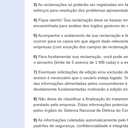
3)
As reclamações só poderão ser registradas em fa
esforços para resolução dos problemas apresentad
4)
Fique atento! Sua reclamação deve se basear em
encaminhada para análise dos órgãos gestores do 
5)
Acompanhe o andamento de sua reclamação e fiqu
ocorrer para os casos em que algum dado relevante
empresas (com exceção dos campos de reclamação, re
6)
Para fundamentar sua reclamação, você pode anex
o tamanho (limite de 5 anexos de 1 MB cada) e a exte
7)
Eventuais solicitações de edição e/ou exclusão
acesso é necessário que o usuário esteja logado. S
das informações alimentadas pelos consumidores é 
devidamente fundamentadas motivarão a edição e/o
8)
Não deixe de classificar a finalização do tratame
prestado pela empresa. Estas informações potenci
pelos órgãos do Sistema Nacional de Defesa do Co
9)
As informações coletadas automaticamente pelo
padrões de segurança, confidencialidade e integrida