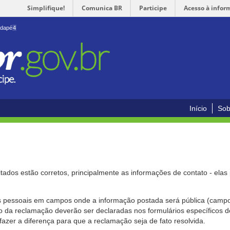
Simplifique!
Comunica BR
Participe
Acesso à infor
odapé
4
Início
Sob
citados estão corretos, principalmente as informações de contato - ela
pessoais em campos onde a informação postada será pública (campo r
o da reclamação deverão ser declaradas nos formulários específicos
fazer a diferença para que a reclamação seja de fato resolvida.