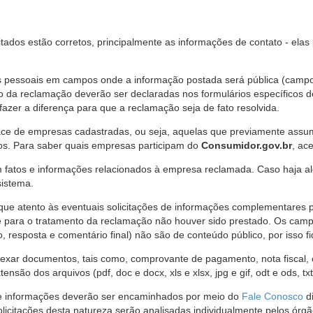
citados estão corretos, principalmente as informações de contato - ela
pessoais em campos onde a informação postada será pública (campo r
o da reclamação deverão ser declaradas nos formulários específicos
fazer a diferença para que a reclamação seja de fato resolvida.
ce de empresas cadastradas, ou seja, aquelas que previamente assumi
os. Para saber quais empresas participam do
Consumidor.gov.br
, ac
 fatos e informações relacionados à empresa reclamada. Caso haja al
sistema.
e atento às eventuais solicitações de informações complementares 
 para o tratamento da reclamação não houver sido prestado. Os camp
sposta e comentário final) não são de conteúdo público, por isso fique
ar documentos, tais como, comprovante de pagamento, nota fiscal, ord
nsão dos arquivos (pdf, doc e docx, xls e xlsx, jpg e gif, odt e ods, tx
 de informações deverão ser encaminhados por meio do
Fale Conosco
di
olicitações desta natureza serão analisadas individualmente pelos órg