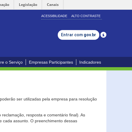
mação
Legislação
Canais
ACESSIBILIDADE
ALTO CONTRASTE
Entrar com
gov.br
re o Serviço
Empresas Participantes
Indicadores
s poderão ser utilizadas pela empresa para resolução
eclamação, resposta e comentário final). As
 de cada assunto. O preenchimento dessas